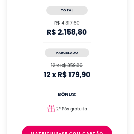
TOTAL
R$ 4.317,60
R$ 2.158,80
PARCELADO
12
x
R$ 359,80
12
x
R$ 179,90
BÔNUS:
2ª Pós gratuita
MATRICULE-SE COM CARTÃO