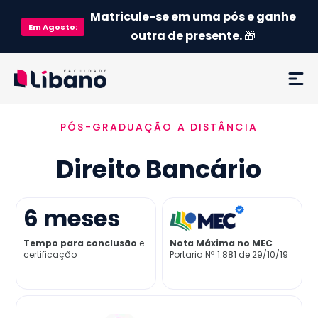
Matricule-se em uma pós e ganhe
Em
Agosto
:
outra de presente.
🎁
PÓS-GRADUAÇÃO A DISTÂNCIA
Ementa
Direito Bancário
Como funciona
Credenciamento MEC
6
meses
Tempo para conclusão
e
Nota Máxima no MEC
Preço
certificação
Portaria Nª 1.881 de 29/10/19
Já sou aluno