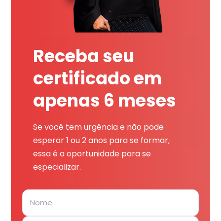
Receba seu
certificado em
apenas 6 meses
Se você tem urgência e não pode
esperar 1 ou 2 anos para se formar,
essa é a oportunidade para se
especializar.