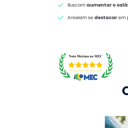
Buscam
aumentar o salá
Anseiam se
destacar
em p