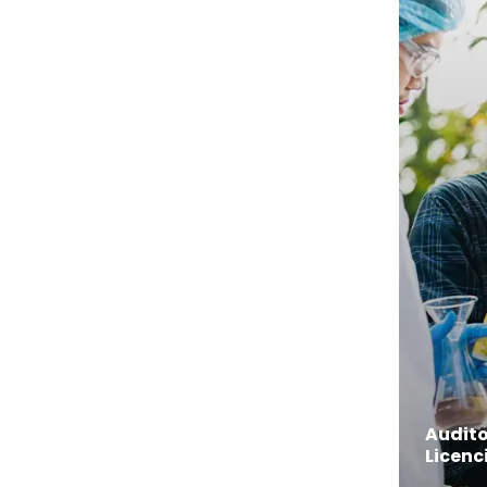
Audito
Licen