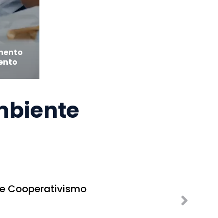
mento
ento
mbiente
r e Cooperativismo