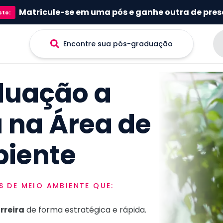
Matricule-se em uma pós e ganhe outra de pres
sto
:
Encontre sua pós-graduação
duação a
a na Área de
iente
IS
DE MEIO AMBIENTE
QUE:
rreira
de forma estratégica e rápida.