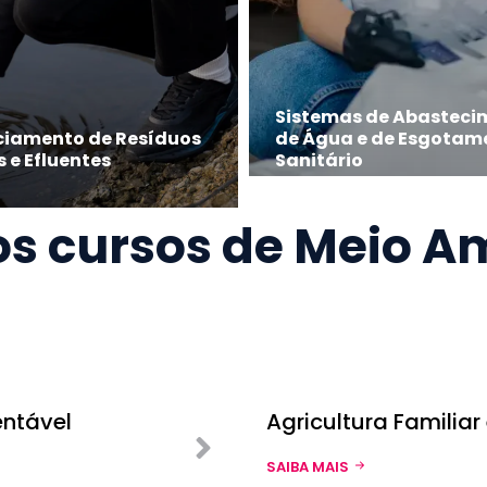
Sistemas de Abasteci
ciamento de Resíduos
de Água e de Esgotam
s e Efluentes
Sanitário
os
cursos de Meio A
entável
Agricultura Familia
SAIBA MAIS