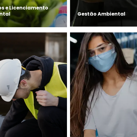
os e Licenciamento
ntal
Gestão Ambiental