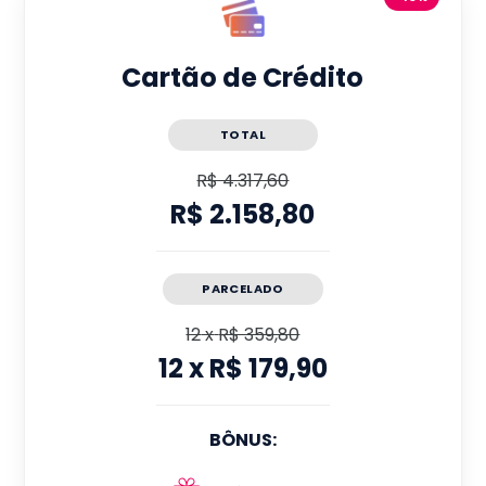
Cartão de Crédito
TOTAL
R$ 4.317,60
R$ 2.158,80
PARCELADO
12
x
R$ 359,80
12
x
R$ 179,90
BÔNUS: