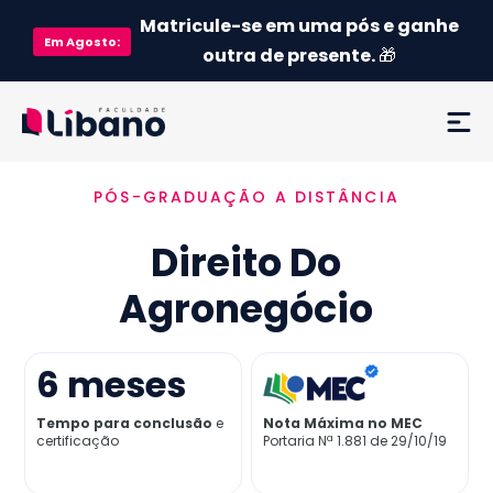
Matricule-se em uma pós e ganhe
Em
Agosto
:
outra de presente.
🎁
PÓS-GRADUAÇÃO A DISTÂNCIA
Ementa
Direito Do
Como funciona
Agronegócio
Credenciamento MEC
6
meses
Preço
Tempo para conclusão
e
Nota Máxima no MEC
certificação
Portaria Nª 1.881 de 29/10/19
Já sou aluno