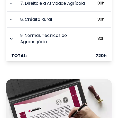
7
.
Direito e a Atividade Agrícola
80
h
8
.
Crédito Rural
80
h
9
.
Normas Técnicas do
80
h
Agronegócio
TOTAL:
720
h