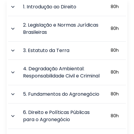
1
.
Introdução ao Direito
80
h
2
.
Legislação e Normas Jurídicas
80
h
Brasileiras
3
.
Estatuto da Terra
80
h
4
.
Degradação Ambiental:
80
h
Responsabilidade Civil e Criminal
5
.
Fundamentos do Agronegócio
80
h
6
.
Direito e Políticas Públicas
80
h
para o Agronegócio