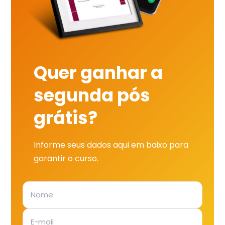
Quer ganhar a
segunda pós
grátis?
Informe seus dados aqui em baixo para
garantir o curso.