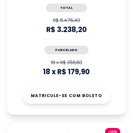
TOTAL
R$ 6.476,40
R$ 3.238,20
PARCELADO
18
x
R$ 359,80
18
x
R$ 179,90
MATRICULE-SE COM BOLETO
-10%