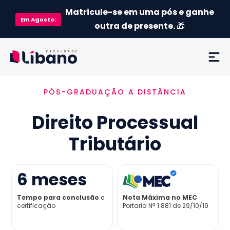
Matricule-se em uma pós e ganhe
Em
Agosto
:
outra de presente.
🎁
PÓS-GRADUAÇÃO A DISTÂNCIA
Ementa
Direito Processual
Como funciona
Tributário
Credenciamento MEC
6
meses
Preço
Tempo para conclusão
e
Nota Máxima no MEC
certificação
Portaria Nª 1.881 de 29/10/19
Já sou aluno