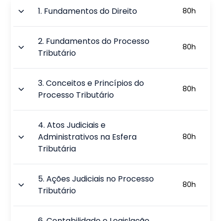
1
.
Fundamentos do Direito
80
h
2
.
Fundamentos do Processo
80
h
Tributário
3
.
Conceitos e Princípios do
80
h
Processo Tributário
4
.
Atos Judiciais e
Administrativos na Esfera
80
h
Tributária
5
.
Ações Judiciais no Processo
80
h
Tributário
6
.
Contabilidade e Legislação