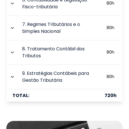
80
h
Fisco-tributária
7
.
Regimes Tributários e o
80
h
Simples Nacional
8
.
Tratamento Contábil dos
80
h
Tributos
9
.
Estratégias Contábeis para
80
h
Gestão Tributária
TOTAL:
720
h