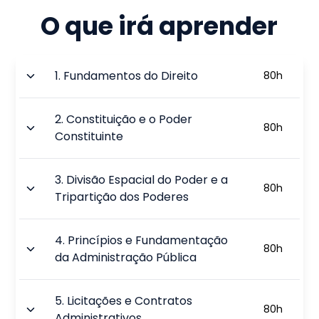
O que irá aprender
1
.
Fundamentos do Direito
80
h
2
.
Constituição e o Poder
80
h
Constituinte
3
.
Divisão Espacial do Poder e a
80
h
Tripartição dos Poderes
4
.
Princípios e Fundamentação
80
h
da Administração Pública
5
.
Licitações e Contratos
80
h
Administrativos