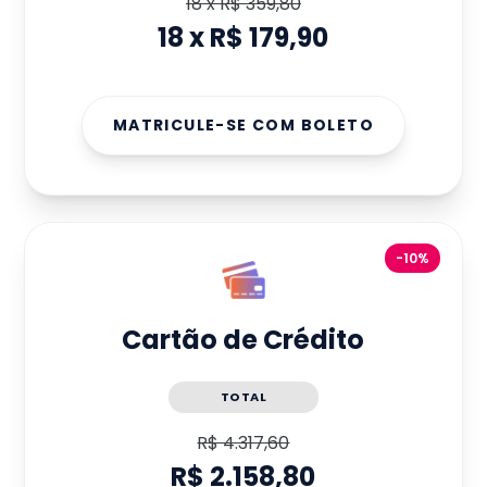
18
x
R$ 359,80
18
x
R$ 179,90
MATRICULE-SE COM BOLETO
-10%
Cartão de Crédito
TOTAL
R$ 4.317,60
R$ 2.158,80