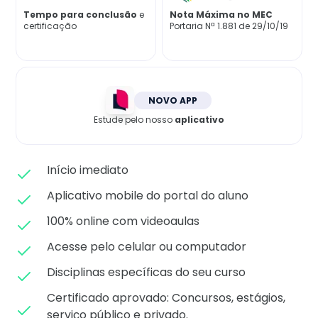
Matricule-se
Tempo para conclusão
e
Nota Máxima no MEC
certificação
Portaria Nª 1.881 de 29/10/19
NOVO APP
Estude pelo nosso
aplicativo
Início imediato
Aplicativo mobile do portal do aluno
100% online com videoaulas
Acesse pelo celular ou computador
Disciplinas específicas do seu curso
Certificado aprovado: C
oncursos, estágios,
serviço público e privado.