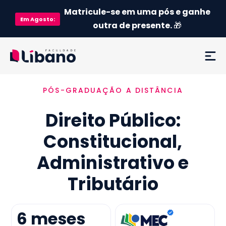
Matricule-se em uma pós e ganhe
Em
Agosto
:
outra de presente.
🎁
PÓS-GRADUAÇÃO A DISTÂNCIA
Ementa
Direito Público:
Como funciona
Constitucional,
Credenciamento MEC
Administrativo e
Preço
Tributário
Já sou aluno
6
meses