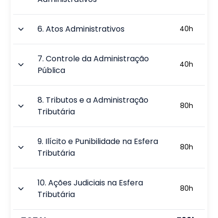
6
.
Atos Administrativos
40
h
7
.
Controle da Administração
40
h
Pública
8
.
Tributos e a Administração
80
h
Tributária
9
.
Ilícito e Punibilidade na Esfera
80
h
Tributária
10
.
Ações Judiciais na Esfera
80
h
Tributária