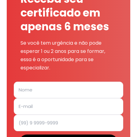
certificado em
apenas 6 meses
Se você tem urgência e não pode
esperar 1 ou 2 anos para se formar,
essa é a oportunidade para se
especializar.