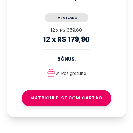
PARCELADO
12
x
R$ 359,80
12
x
R$ 179,90
BÔNUS:
2ª Pós gratuita
MATRICULE-SE COM CARTÃO