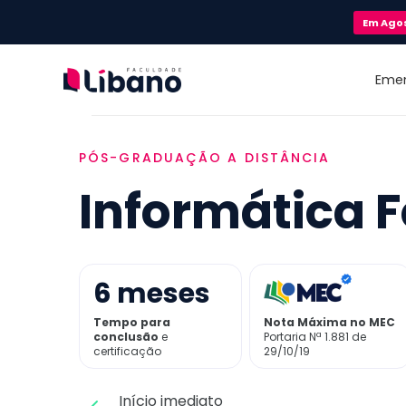
Em
Ago
Eme
PÓS-GRADUAÇÃO A DISTÂNCIA
Informática 
6
meses
Tempo para
Nota Máxima no MEC
conclusão
e
Portaria Nª 1.881 de
certificação
29/10/19
Início imediato