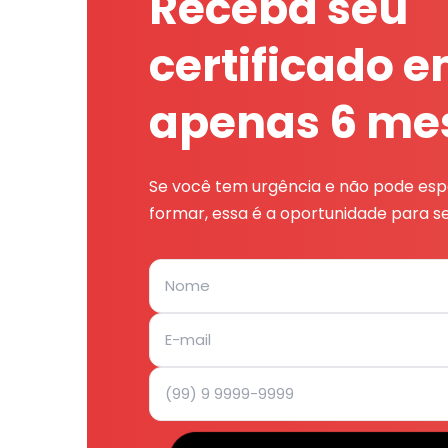
Receba seu
certificado 
apenas 6 me
Se você tem urgência e não pode espe
formar, essa é a oportunidade para se