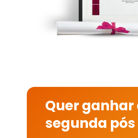
Quer ganhar
segunda pós 