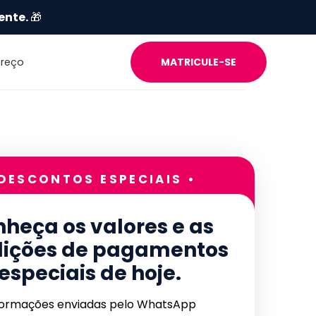
ente.
🎁
Preço
MATRICULE-SE
 DESCONTOS ESPECIAIS •
heça os valores e as
ições de pagamentos
especiais de hoje.
formações enviadas pelo WhatsApp