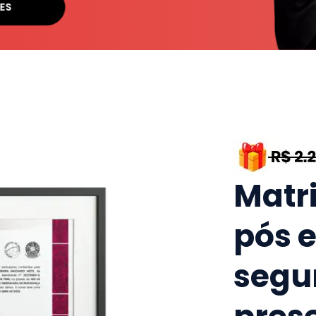
ES
Matr
pós 
segu