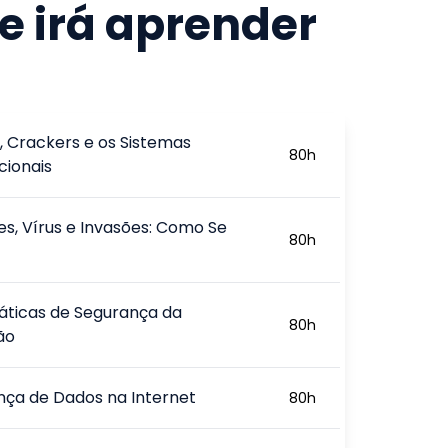
e irá aprender
, Crackers e os Sistemas
80
h
ionais
s, Vírus e Invasões: Como Se
80
h
áticas de Segurança da
80
h
ão
nça de Dados na Internet
80
h