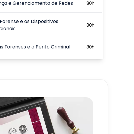
nça e Gerenciamento de Redes
80
h
 Forense e os Dispositivos
80
h
ionais
s Forenses e o Perito Criminal
80
h
rafia, Saneamento de Discos,
80
h
rafia e Técnicas Antiforenses
os Fundamentais sobre Ética e
80
h
a
720
h