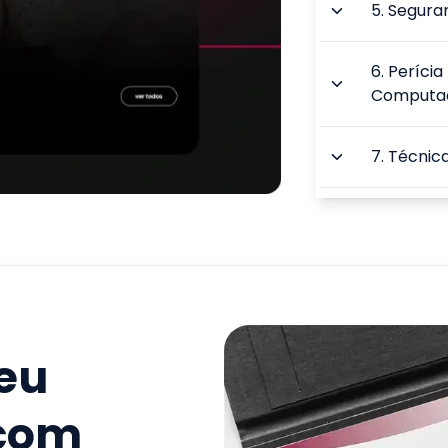
5
.
Segura
6
.
Perícia
Computac
7
.
Técnica
8
.
Criptog
Esteganog
9
.
Conceit
Cidadani
seu
TOTAL:
 com