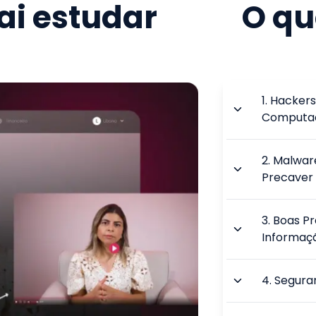
i estudar
O qu
1
.
Hackers
Computac
2
.
Malware
Precaver
3
.
Boas Pr
Informaç
4
.
Segura