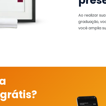
pres
Ao realizar su
graduação, voc
você amplia su
 a
grátis?