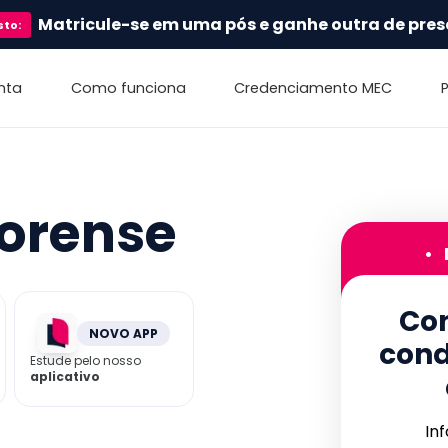
Matricule-se em uma pós e ganhe outra de pres
sto
:
nta
Como funciona
Credenciamento MEC
Forense
•
Con
NOVO APP
cond
Estude pelo nosso
aplicativo
In