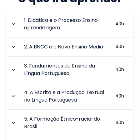
1
.
Didática e o Processo Ensino-
40
h
aprendizagem
2
.
A BNCC e o Novo Ensino Médio
40
h
3
.
Fundamentos do Ensino da
40
h
Língua Portuguesa
4
.
A Escrita e a Produção Textual
40
h
na Língua Portuguesa
5
.
A Formação Étnico-racial do
40
h
Brasil