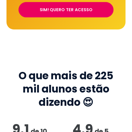
SIM! QUERO TER ACESSO
O que mais de
225
mil
alunos estão
dizendo 😍
9.1
4.9
de
10
de
5