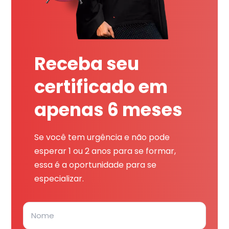
Receba seu
certificado em
apenas 6 meses
Se você tem urgência e não pode
esperar 1 ou 2 anos para se formar,
essa é a oportunidade para se
especializar.