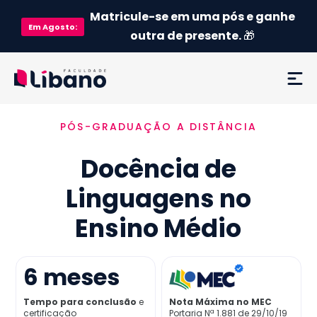
Matricule-se em uma pós e ganhe
Em
Agosto
:
outra de presente.
🎁
PÓS-GRADUAÇÃO A DISTÂNCIA
Ementa
Docência de
Como funciona
Linguagens no
Credenciamento MEC
Ensino Médio
Preço
6
meses
Já sou aluno
Tempo para conclusão
e
Nota Máxima no MEC
certificação
Portaria Nª 1.881 de 29/10/19