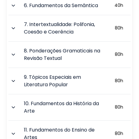
6
.
Fundamentos da Semântica
40
h
7
.
Intertextualidade: Polifonia,
80
h
Coesão e Coerência
8
.
Ponderações Gramaticais na
80
h
Revisão Textual
9
.
Tópicos Especiais em
80
h
Literatura Popular
10
.
Fundamentos da História da
80
h
Arte
11
.
Fundamentos do Ensino de
80
h
Artes