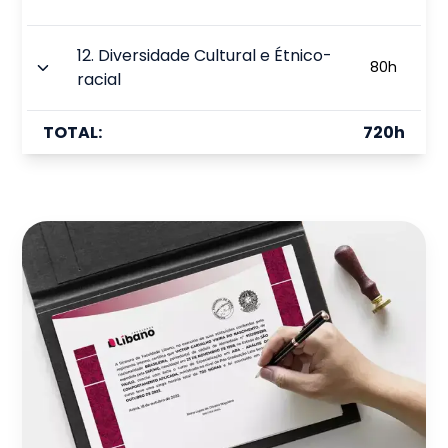
12
.
Diversidade Cultural e Étnico-
80
h
racial
TOTAL:
720
h