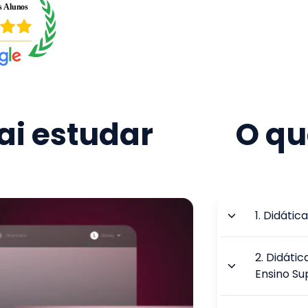
i estudar
O qu
1
.
Didática
2
.
Didátic
Ensino Su