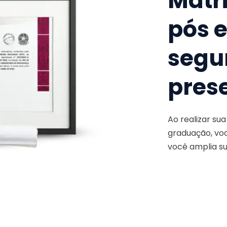
Matr
pós 
segu
pres
Ao realizar su
graduação, voc
você amplia su