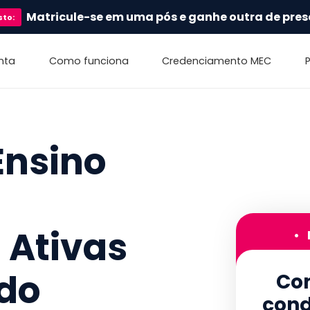
Matricule-se em uma pós e ganhe outra de pres
sto
:
nta
Como funciona
Credenciamento MEC
Ensino
 Ativas
•
do
Con
cond