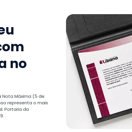
9
.
Sala de
Thinking
seu
TOTAL:
 com
a no
 a Nota Máxima (5 de
isso representa o mais
. Portaria da
9.