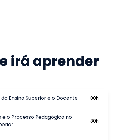
e irá aprender
 do Ensino Superior e o Docente
80
h
a e o Processo Pedagógico no
80
h
perior