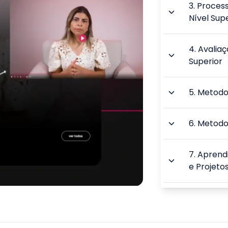
3
.
Proces
Nível Sup
4
.
Avaliaç
Superior
5
.
Metodo
6
.
Metodol
7
.
Aprend
e Projeto
8
.
Ensino 
Aprendi