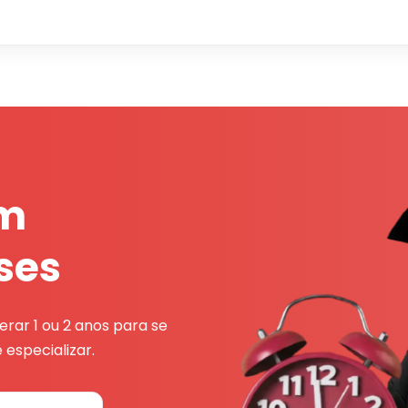
em
ses
rar 1 ou 2 anos para se
 especializar.