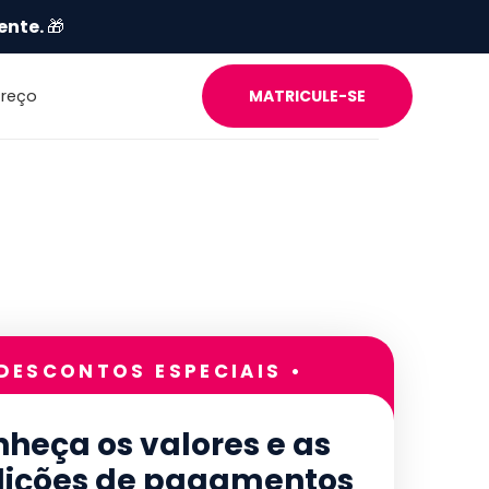
ente.
🎁
Preço
MATRICULE-SE
 DESCONTOS ESPECIAIS •
heça os valores e as
ições de pagamentos