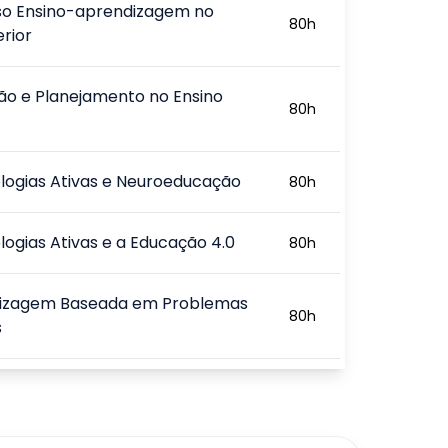
so Ensino-aprendizagem no
80
h
erior
ão e Planejamento no Ensino
80
h
logias Ativas e Neuroeducação
80
h
ogias Ativas e a Educação 4.0
80
h
izagem Baseada em Problemas
80
h
s
Adaptativo e Gamificação da
80
h
zagem