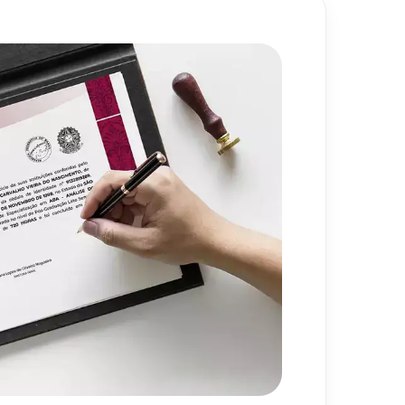
 Aula Invertida e o Design
80
h
720
h