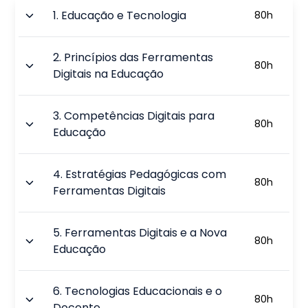
1
.
Educação e Tecnologia
80
h
2
.
Princípios das Ferramentas
80
h
Digitais na Educação
3
.
Competências Digitais para
80
h
Educação
4
.
Estratégias Pedagógicas com
80
h
Ferramentas Digitais
5
.
Ferramentas Digitais e a Nova
80
h
Educação
6
.
Tecnologias Educacionais e o
80
h
Docente