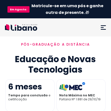
Matricule-se em uma pós e ganhe
Em
Agosto
:
outra de presente.
🎁
PÓS-GRADUAÇÃO A DISTÂNCIA
Ementa
Educação e Novas
Como funciona
Tecnologias
Credenciamento MEC
6
meses
Preço
Tempo para conclusão
e
Nota Máxima no MEC
certificação
Portaria Nª 1.881 de 29/10/19
Já sou aluno