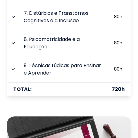
7
.
Distúrbios e Transtornos
80
h
Cognitivos e a Inclusão
8
.
Psicomotricidade e a
80
h
Educação
9
.
Técnicas Lúdicas para Ensinar
80
h
e Aprender
TOTAL:
720
h