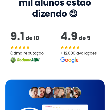
mil
alunos estão
dizendo 😍
9.1
4.9
de
10
de
5
Ótima reputação
+ 12.000 avaliações