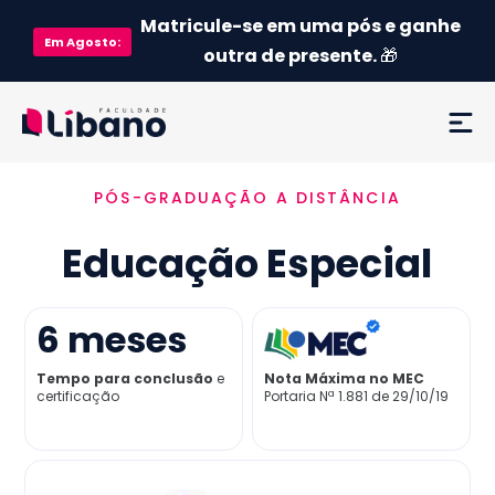
Matricule-se em uma pós e ganhe
Em
Agosto
:
outra de presente.
🎁
PÓS-GRADUAÇÃO A DISTÂNCIA
Ementa
Educação Especial
Como funciona
Credenciamento MEC
6
meses
Tempo para conclusão
e
Nota Máxima no MEC
Preço
certificação
Portaria Nª 1.881 de 29/10/19
Já sou aluno