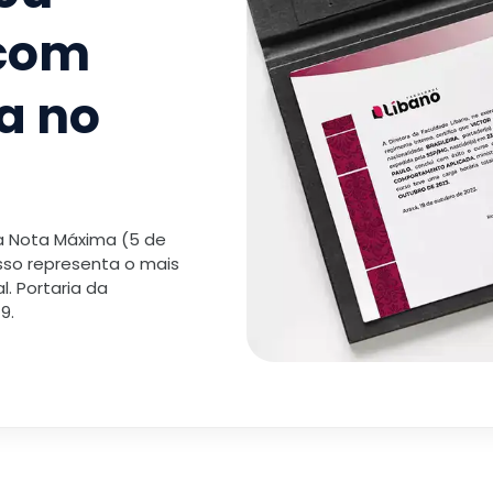
 com
a no
 a Nota Máxima (5 de
isso representa o mais
. Portaria da
9.