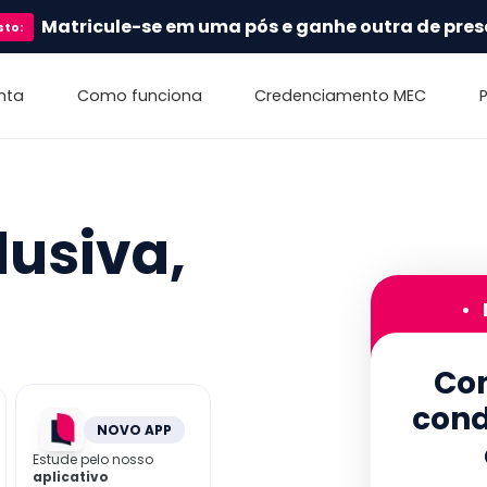
Matricule-se em uma pós e ganhe outra de pres
sto
:
nta
Como funciona
Credenciamento MEC
lusiva,
•
Con
cond
NOVO APP
Estude pelo nosso
aplicativo