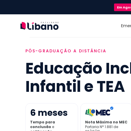
Em
Ago
Eme
PÓS-GRADUAÇÃO A DISTÂNCIA
Educação Inc
Infantil e TEA
6
meses
Tempo para
Nota Máxima no MEC
conclusão
e
Portaria Nª 1.881 de