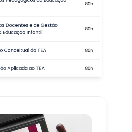
os Pedagógicos da Educação
80
h
os Docentes e de Gestão
80
h
a Educação Infantil
o Conceitual do TEA
80
h
ção Aplicada ao TEA
80
h
são Educacional da Pessoa com
80
h
720
h