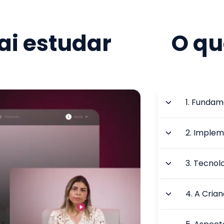
i estudar
O qu
1
.
Fundame
2
.
Impleme
3
.
Tecnolo
4
.
A Crian