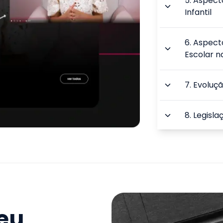
5
.
Aspect
Infantil
6
.
Aspect
Escolar n
7
.
Evoluçã
8
.
Legisla
9
.
A Inclu
TEA
TOTAL:
seu