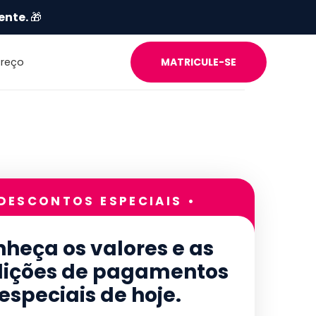
ente.
🎁
Preço
MATRICULE-SE
 DESCONTOS ESPECIAIS •
heça os valores e as
ições de pagamentos
especiais de hoje.