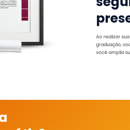
segu
pres
Ao realizar su
graduação, voc
você amplia su
 a