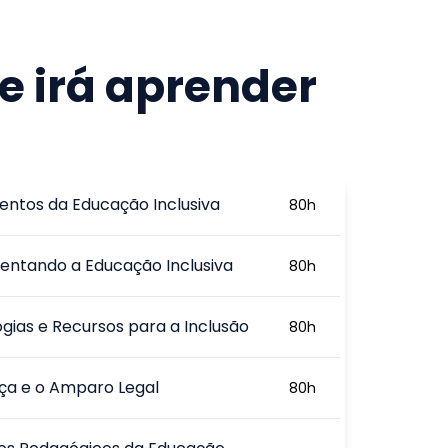
e irá aprender
ntos da Educação Inclusiva
80
h
ntando a Educação Inclusiva
80
h
gias e Recursos para a Inclusão
80
h
ça e o Amparo Legal
80
h