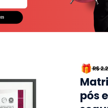
ES
Matr
pós 