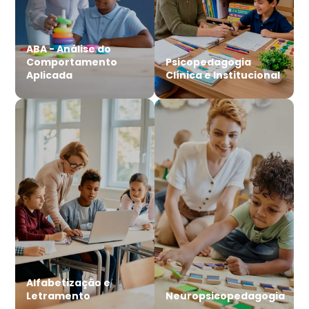
ABA - Análise do
Comportamento
Psicopedagogia
Aplicada
Clínica e Institucional
Alfabetização e
Letramento
Neuropsicopedagogia