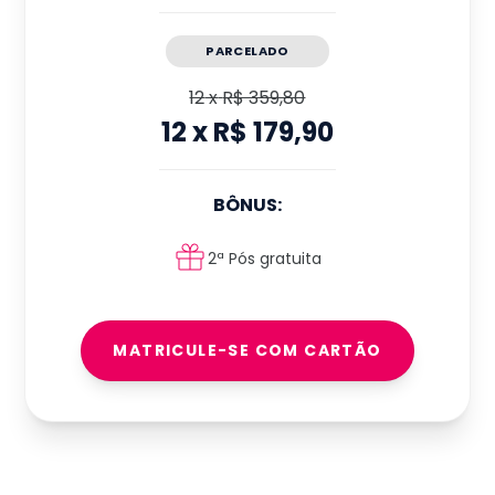
PARCELADO
12
x
R$ 359,80
12
x
R$ 179,90
BÔNUS:
2ª Pós gratuita
MATRICULE-SE COM CARTÃO