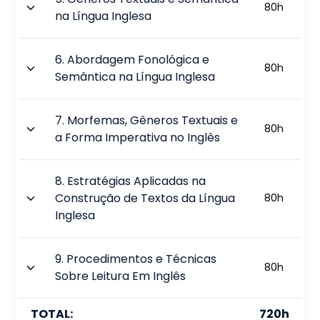
80
h
na Língua Inglesa
6
.
Abordagem Fonológica e
80
h
Semântica na Língua Inglesa
7
.
Morfemas, Gêneros Textuais e
80
h
a Forma Imperativa no Inglês
8
.
Estratégias Aplicadas na
Construção de Textos da Língua
80
h
Inglesa
9
.
Procedimentos e Técnicas
80
h
Sobre Leitura Em Inglês
TOTAL:
720
h