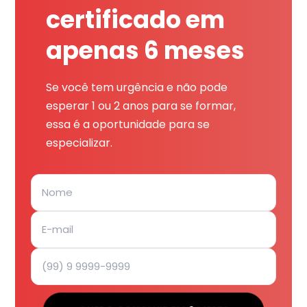
certificado em
apenas 6 meses
Se você tem urgência e não pode
esperar 1 ou 2 anos para se formar,
essa é a oportunidade para se
especializar.