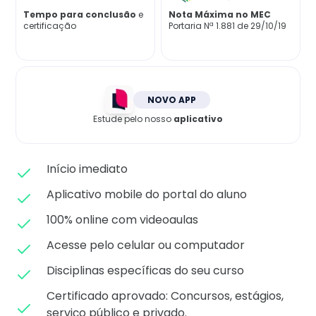
Matricule-se
Tempo para conclusão
e
Nota Máxima no MEC
certificação
Portaria Nª 1.881 de 29/10/19
NOVO APP
Estude pelo nosso
aplicativo
Início imediato
Aplicativo mobile do portal do aluno
100% online com videoaulas
Acesse pelo celular ou computador
Disciplinas específicas do seu curso
Certificado aprovado: C
oncursos, estágios,
serviço público e privado.