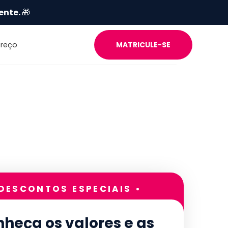
ente.
🎁
Preço
MATRICULE-SE
 DESCONTOS ESPECIAIS •
heça os valores e as