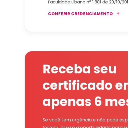
Faculdade Líbano nª 1.881 de 29/10/201
CONFERIR CREDENCIAMENTO
Receba seu
certificado 
apenas 6 me
Se você tem urgência e não pode espe
formar, essa é a oportunidade para se