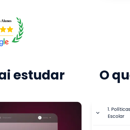
i estudar
O qu
1
.
Política
Escolar