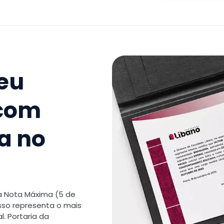
8
.
Didátic
aprendiz
9
.
Projeto
seu
TOTAL:
 com
a no
 a Nota Máxima (5 de
isso representa o mais
. Portaria da