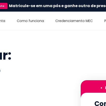
Matricule-se em uma pós e ganhe outra de pres
sto
:
nta
Como funciona
Credenciamento MEC
r:
o
•
Con