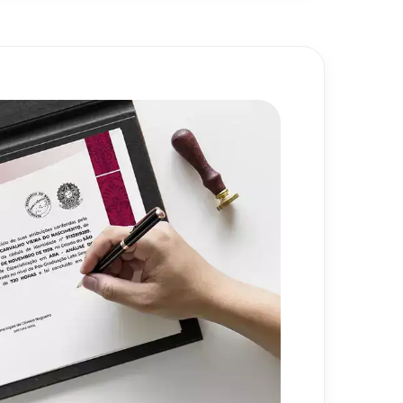
a e o Processo Ensino-
80
h
agem
s Pedagógicos
80
h
720
h