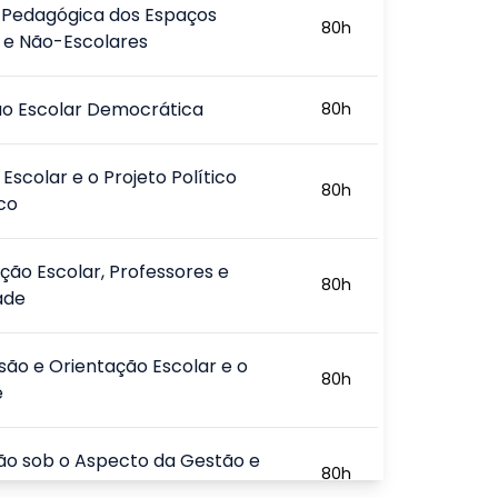
 Pedagógica dos Espaços
80
h
 e Não-Escolares
ão Escolar Democrática
80
h
Escolar e o Projeto Político
80
h
co
ção Escolar, Professores e
80
h
ade
são e Orientação Escolar e o
80
h
e
ão sob o Aspecto da Gestão e
80
h