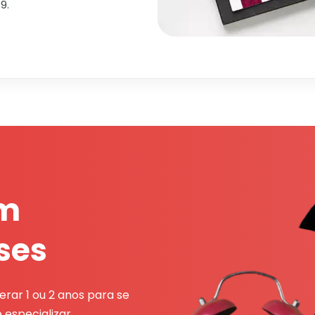
9.
em
ses
rar 1 ou 2 anos para se
 especializar.