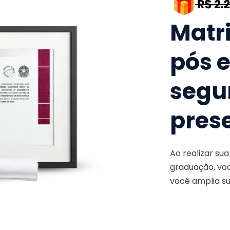
Matr
pós 
segu
pres
Ao realizar su
graduação, voc
você amplia su