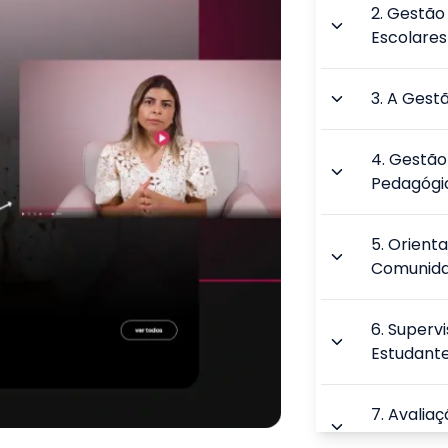
2
.
Gestão
Escolares
3
.
A Gest
4
.
Gestão 
Pedagógi
5
.
Orienta
Comunid
6
.
Supervi
Estudant
7
.
Avaliaç
do PPP