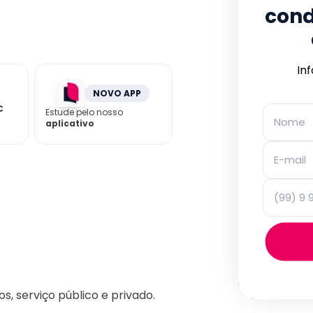
cond
In
NOVO APP
C
Estude pelo nosso
aplicativo
os, serviço público e privado.