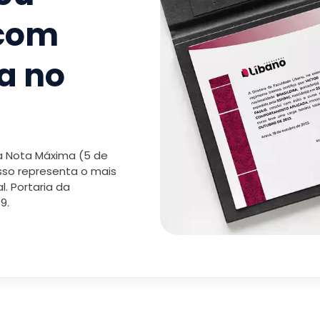
 com
a no
 a Nota Máxima (5 de
isso representa o mais
. Portaria da
9.