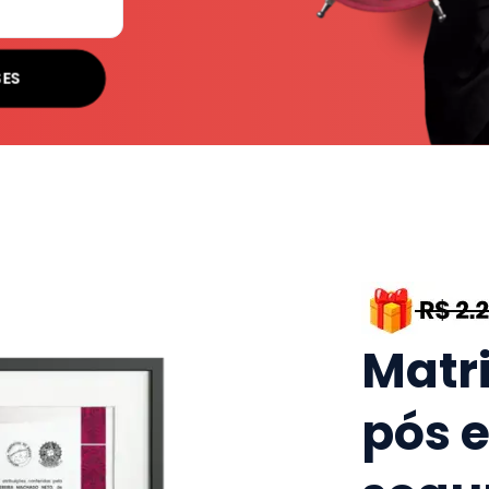
SES
Matr
pós 