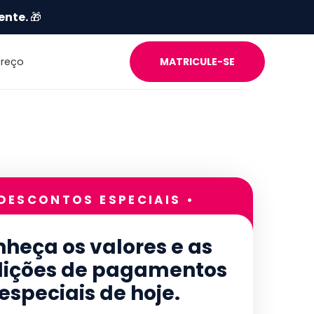
ente.
🎁
Preço
MATRICULE-SE
 DESCONTOS ESPECIAIS •
heça os valores e as
ições de pagamentos
especiais de hoje.