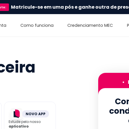
Matricule-se em uma pós e ganhe outra de pres
sto
:
nta
Como funciona
Credenciamento MEC
ceira
•
Con
cond
NOVO APP
Estude pelo nosso
aplicativo