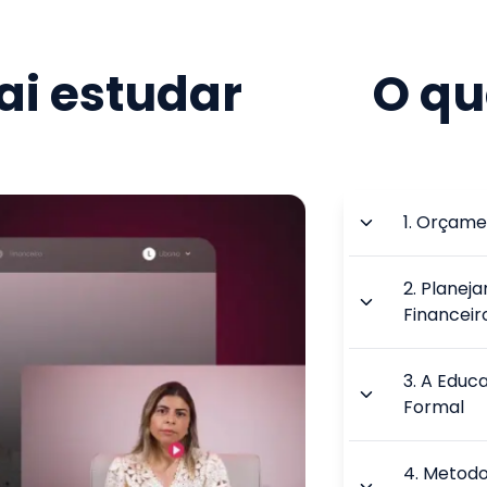
i estudar
O qu
1
.
Orçamen
2
.
Planej
Financeir
3
.
A Educa
Formal
4
.
Metodo