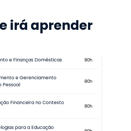
e irá aprender
to e Finanças Domésticas
80
h
amento e Gerenciamento
80
h
o Pessoal
ção Financeira no Contexto
80
h
logias para a Educação
80
h