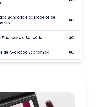
a
ado Bancário e os Modelos de
80
h
mento
 Financeiro e Bancário
80
h
as de Avaliação Econômica
80
h
ão Escolar Democrática
80
h
Escolar e o Projeto Político
80
h
co
720
h