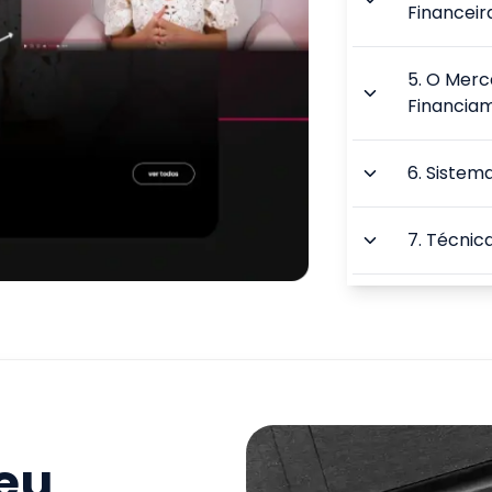
Financeir
5
.
O Merc
Financia
6
.
Sistema
7
.
Técnic
8
.
A Gest
9
.
Gestão 
Pedagógi
TOTAL:
seu