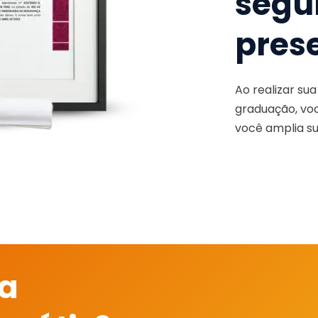
segu
pres
Ao realizar su
graduação, voc
você amplia su
 a