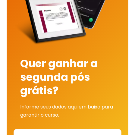
Quer ganhar a
segunda pós
grátis?
Informe seus dados aqui em baixo para
garantir o curso.