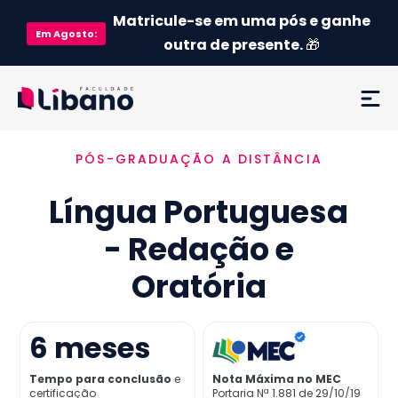
Matricule-se em uma pós e ganhe
Em
Agosto
:
outra de presente.
🎁
PÓS-GRADUAÇÃO A DISTÂNCIA
Ementa
Língua Portuguesa
Como funciona
- Redação e
Credenciamento MEC
Oratória
Preço
6
meses
Já sou aluno
Tempo para conclusão
e
Nota Máxima no MEC
certificação
Portaria Nª 1.881 de 29/10/19