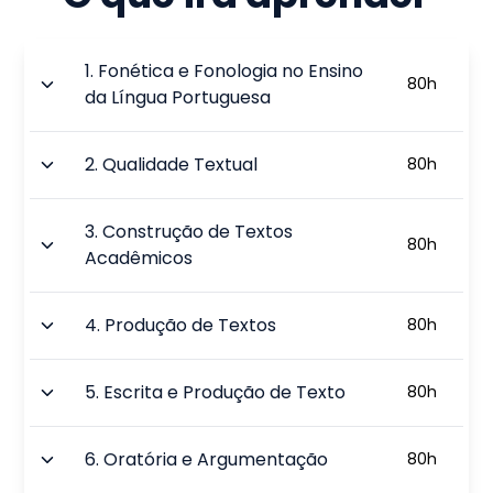
1
.
Fonética e Fonologia no Ensino
80
h
da Língua Portuguesa
2
.
Qualidade Textual
80
h
3
.
Construção de Textos
80
h
Acadêmicos
4
.
Produção de Textos
80
h
5
.
Escrita e Produção de Texto
80
h
6
.
Oratória e Argumentação
80
h