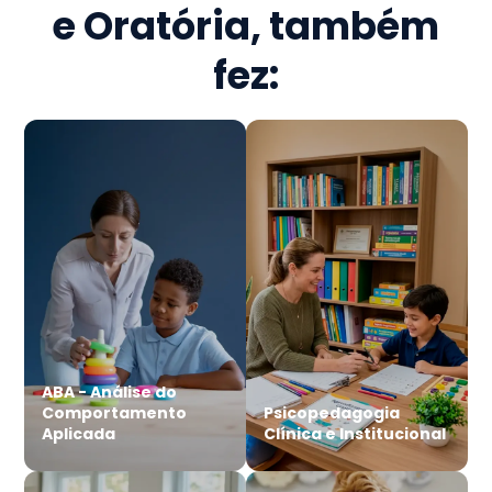
e Oratória
, também
fez:
ABA - Análise do
Comportamento
Psicopedagogia
Aplicada
Clínica e Institucional