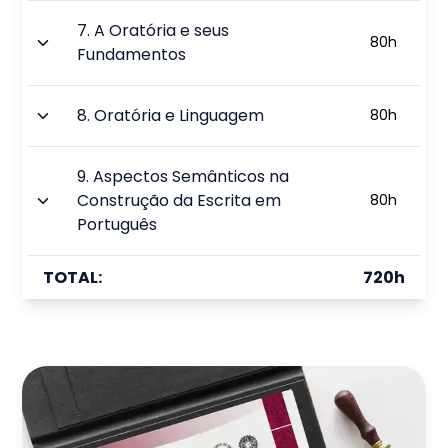
7
.
A Oratória e seus
80
h
Fundamentos
8
.
Oratória e Linguagem
80
h
9
.
Aspectos Semânticos na
Construção da Escrita em
80
h
Português
TOTAL:
720
h