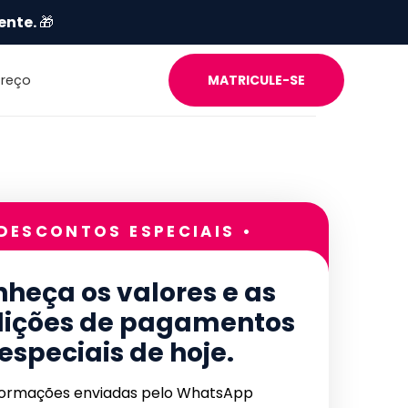
ente.
🎁
Preço
MATRICULE-SE
 DESCONTOS ESPECIAIS •
heça os valores e as
ições de pagamentos
especiais de hoje.
formações enviadas pelo WhatsApp