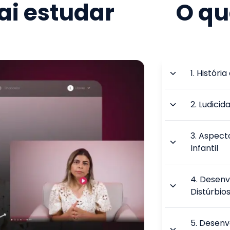
i estudar
O qu
1
.
Históri
2
.
Ludicid
3
.
Aspect
Infantil
4
.
Desenv
Distúrbi
5
.
Desenv