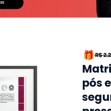
SES
Matr
pós 
segu