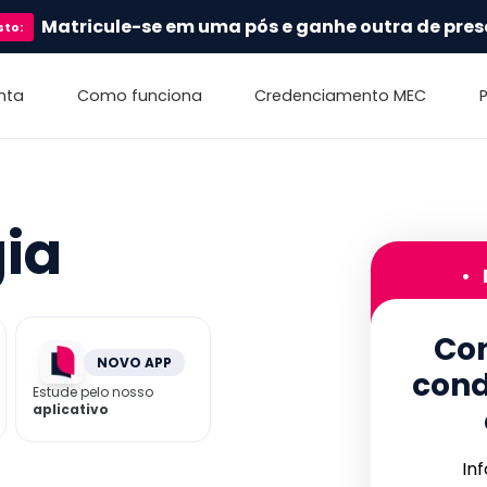
Matricule-se em uma pós e ganhe outra de pres
sto
:
nta
Como funciona
Credenciamento MEC
ia
•
Con
NOVO APP
cond
Estude pelo nosso
aplicativo
In