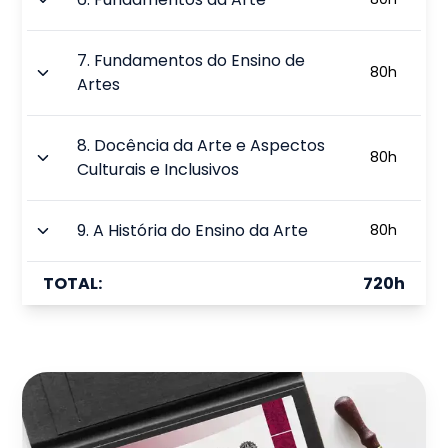
7
.
Fundamentos do Ensino de
80
h
Artes
8
.
Docência da Arte e Aspectos
80
h
Culturais e Inclusivos
9
.
A História do Ensino da Arte
80
h
TOTAL:
720
h