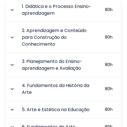
1
.
Didática e o Processo Ensino-
80
h
aprendizagem
2
.
Aprendizagem e Conteúdo
para Construção do
80
h
Conhecimento
3
.
Planejamento do Ensino-
80
h
aprendizagem e Avaliação
4
.
Fundamentos da História da
80
h
Arte
5
.
Arte e Estética na Educação
80
h
6
.
Fundamentos da Arte
80
h