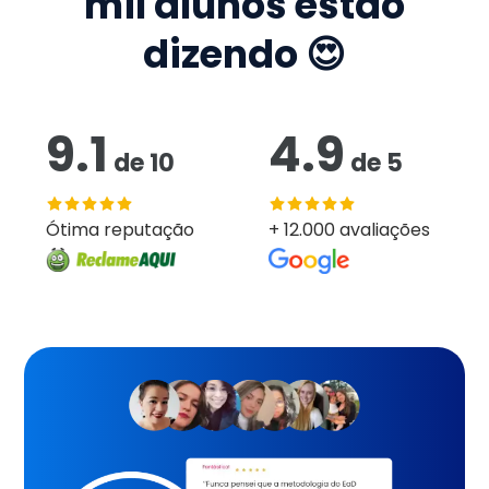
mil
alunos estão
dizendo 😍
9.1
4.9
de
10
de
5
Ótima reputação
+ 12.000 avaliações