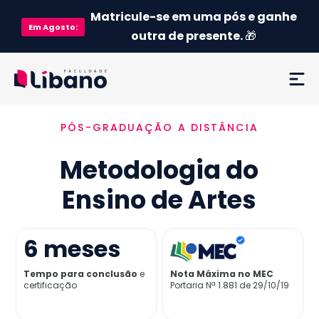
Matricule-se em uma pós e ganhe
Em
Agosto
:
outra de presente.
🎁
PÓS-GRADUAÇÃO A DISTÂNCIA
Ementa
Metodologia do
Como funciona
Ensino de Artes
Credenciamento MEC
6
meses
Preço
Tempo para conclusão
e
Nota Máxima no MEC
certificação
Portaria Nª 1.881 de 29/10/19
Já sou aluno