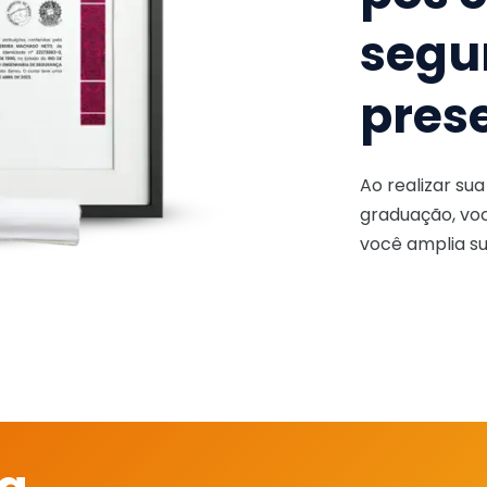
segu
pres
Ao realizar su
graduação, voc
você amplia su