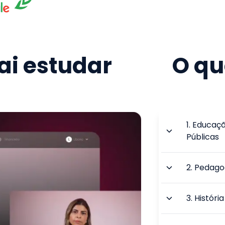
i estudar
O qu
1
.
Educaçã
Públicas
2
.
Pedagog
3
.
Históri