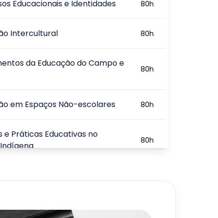
os Educacionais e Identidades
80
h
o Intercultural
80
h
entos da Educação do Campo e
80
h
ão em Espaços Não-escolares
80
h
s e Práticas Educativas no
80
h
Indígena
, Comunidade e Perspectivas da
80
h
Rural e Indígena
720
h