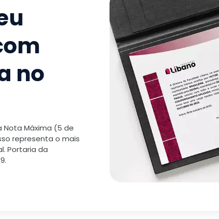
seu
 com
a no
 a Nota Máxima (5 de
isso representa o mais
. Portaria da
9.