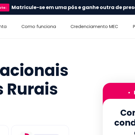
Matricule-se em uma pós e ganhe outra de pres
sto
:
nta
Como funciona
Credenciamento MEC
cacionais
 Rurais
•
Con
cond