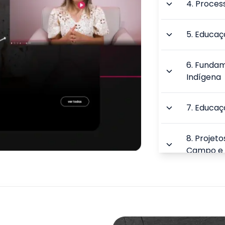
4
.
Process
5
.
Educaçã
6
.
Fundam
Indígena
7
.
Educaç
8
.
Projeto
Campo e 
9
.
Cultura
Educação 
TOTAL: