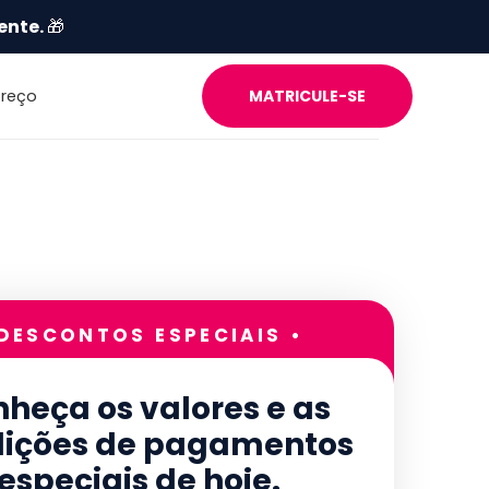
ente.
🎁
Preço
MATRICULE-SE
 DESCONTOS ESPECIAIS •
heça os valores e as
ições de pagamentos
especiais de hoje.