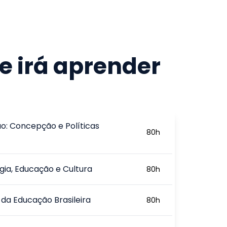
e irá aprender
o: Concepção e Políticas
80
h
ia, Educação e Cultura
80
h
a da Educação Brasileira
80
h