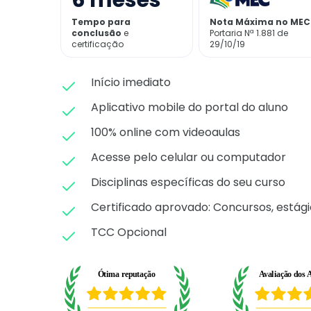
6
meses
Tempo para
Nota Máxima no MEC
conclusão
e
Portaria Nª 1.881 de
certificação
29/10/19
Início imediato
Aplicativo mobile do portal do aluno
100% online com videoaulas
Acesse pelo celular ou computador
Disciplinas específicas do seu curso
Certificado aprovado: C
oncursos, estági
TCC Opcional