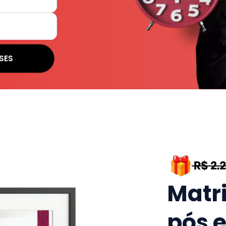
SES
Matr
pós 