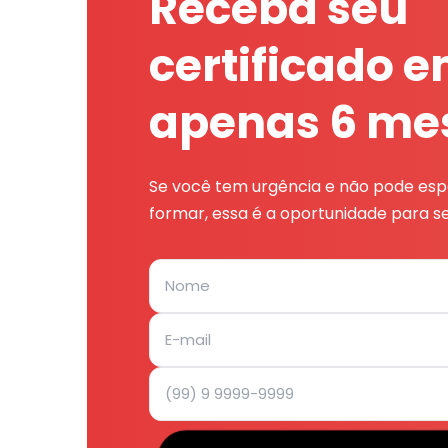
Receba seu
certificado 
apenas 6 me
Se você tem urgência e não pode espe
formar, essa é a oportunidade para se