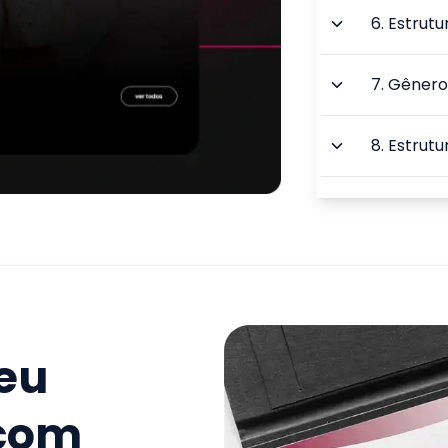
6
.
Estrutu
7
.
Gênero
8
.
Estrutu
9
.
Teorias
TOTAL:
seu
 com