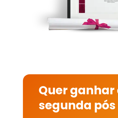
Quer ganhar
segunda pós 