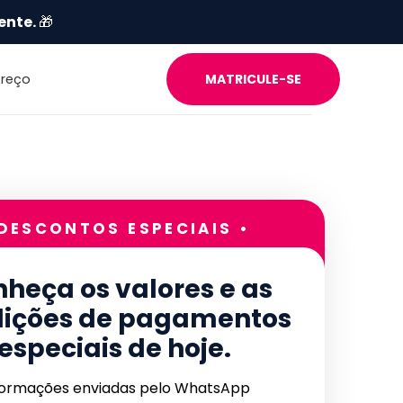
ente.
🎁
Preço
MATRICULE-SE
 DESCONTOS ESPECIAIS •
heça os valores e as
ições de pagamentos
especiais de hoje.
formações enviadas pelo WhatsApp