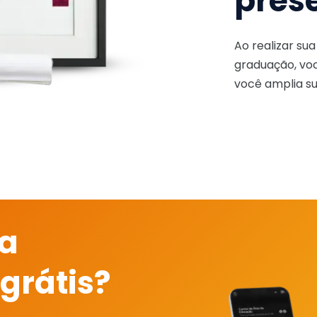
pres
Ao realizar su
graduação, voc
você amplia su
 a
grátis?