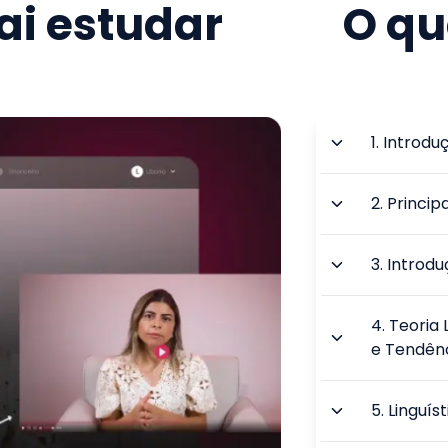
i estudar
O qu
1
.
Introduç
2
.
Princip
3
.
Introdu
4
.
Teoria 
e Tendên
5
.
Linguís