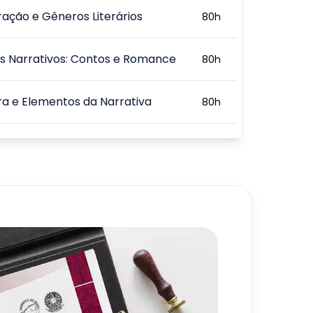
ração e Gêneros Literários
80
h
s Narrativos: Contos e Romance
80
h
ra e Elementos da Narrativa
80
h
 Textuais
80
h
720
h