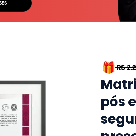
SES
Matr
pós 
segu