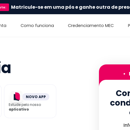
Matricule-se em uma pós e ganhe outra de pres
sto
:
nta
Como funciona
Credenciamento MEC
ia
•
Con
NOVO APP
cond
Estude pelo nosso
aplicativo
In