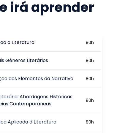
e irá aprender
ão a Literatura
80
h
ais Gêneros Literários
80
h
ção aos Elementos da Narrativa
80
h
Literária: Abordagens Históricas
80
h
cias Contemporâneas
tica Aplicada à Literatura
80
h