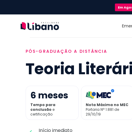
Em
Ago
Eme
PÓS-GRADUAÇÃO A DISTÂNCIA
Teoria Literár
6
meses
Tempo para
Nota Máxima no MEC
conclusão
e
Portaria Nª 1.881 de
certificação
29/10/19
Início imediato