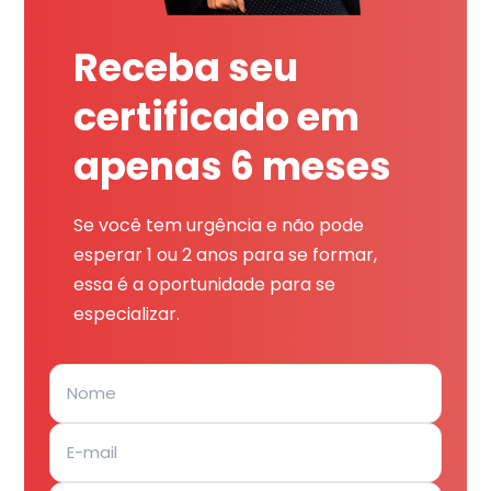
Receba seu
certificado em
apenas 6 meses
Se você tem urgência e não pode
esperar 1 ou 2 anos para se formar,
essa é a oportunidade para se
especializar.