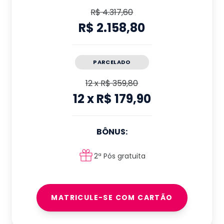
R$ 4.317,60
R$ 2.158,80
PARCELADO
12
x
R$ 359,80
12
x
R$ 179,90
BÔNUS:
2ª Pós gratuita
MATRICULE-SE COM CARTÃO