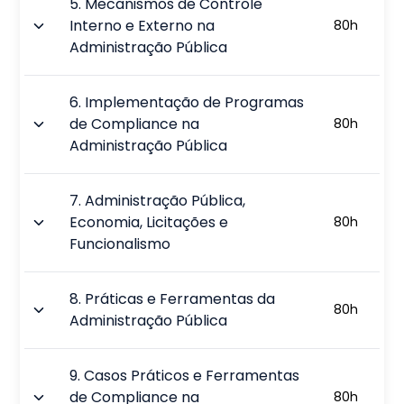
5
.
Mecanismos de Controle
Interno e Externo na
80
h
Administração Pública
6
.
Implementação de Programas
de Compliance na
80
h
Administração Pública
7
.
Administração Pública,
Economia, Licitações e
80
h
Funcionalismo
8
.
Práticas e Ferramentas da
80
h
Administração Pública
9
.
Casos Práticos e Ferramentas
de Compliance na
80
h