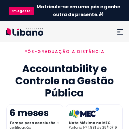
Matricule-se em uma pós e ganhe
Em
Agosto
:
outra de presente.
🎁
PÓS-GRADUAÇÃO A DISTÂNCIA
Ementa
Accountability e
Como funciona
Controle na Gestão
Credenciamento MEC
Pública
Preço
6
meses
Já sou aluno
Tempo para conclusão
e
Nota Máxima no MEC
certificação
Portaria Nª 1.881 de 29/10/19