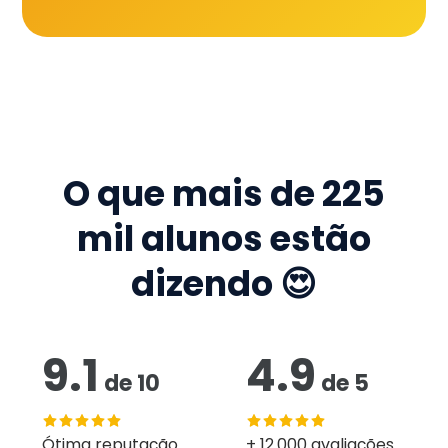
O que mais de
225
mil
alunos estão
dizendo 😍
9.1
4.9
de
10
de
5
Ótima reputação
+ 12.000 avaliações