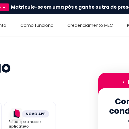
Matricule-se em uma pós e ganhe outra de pres
sto
:
nta
Como funciona
Credenciamento MEC
ão
•
Con
cond
NOVO APP
Estude pelo nosso
aplicativo