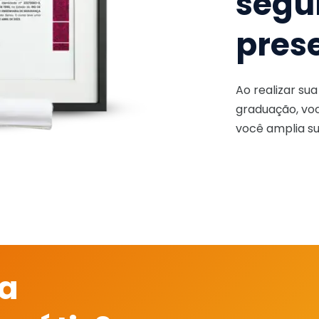
segu
pres
Ao realizar su
graduação, voc
você amplia su
 a