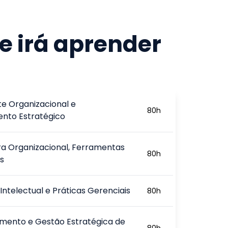
e irá aprender
e Organizacional e
80
h
ento Estratégico
ra Organizacional, Ferramentas
80
h
s
 Intelectual e Práticas Gerenciais
80
h
amento e Gestão Estratégica de
80
h