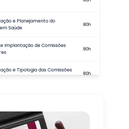
zação e Planejamento do
80
h
 em Saúde
 e Implantação de Comissões
80
h
res
ação e Tipologia das Comissões
80
h
res
áticas de Gestão Hospitalar
80
h
ão e Auditoria de Qualidade
80
h
r