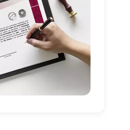
720
h