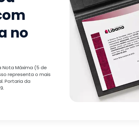
TOTAL:
 com
a no
 a Nota Máxima (5 de
isso representa o mais
. Portaria da
9.