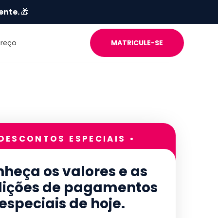
ente.
🎁
Preço
MATRICULE-SE
 DESCONTOS ESPECIAIS •
heça os valores e as
ições de pagamentos
especiais de hoje.