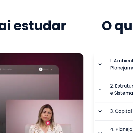
i estudar
O qu
1
.
Ambient
Planejam
2
.
Estrutu
e Sistema
3
.
Capital
4
.
Planej