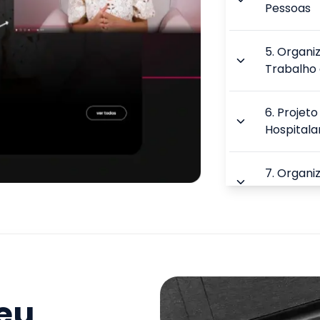
Pessoas
5
.
Organi
Trabalho
6
.
Projeto
Hospitala
7
.
Organiz
Hospitala
8
.
Boas Pr
9
.
Avaliaç
Hospitala
seu