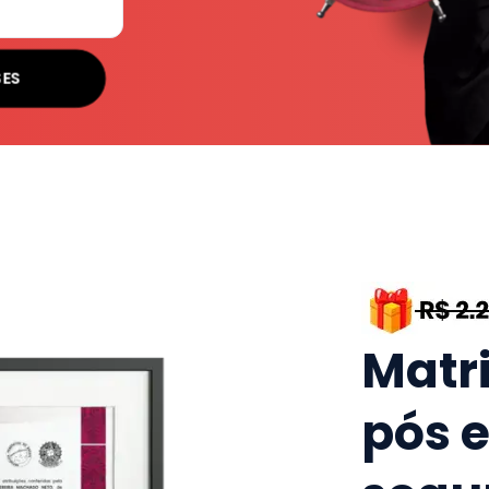
SES
Matr
pós 