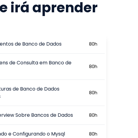
e irá aprender
ntos de Banco de Dados
80
h
ens de Consulta em Banco de
80
h
turas de Banco de Dados
80
h
s
rview Sobre Bancos de Dados
80
h
ndo e Configurando o Mysql
80
h