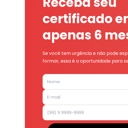
Receba seu
certificado 
apenas 6 me
Se você tem urgência e não pode espe
formar, essa é a oportunidade para se