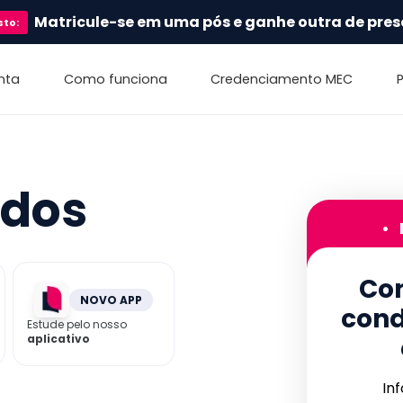
Matricule-se em uma pós e ganhe outra de pres
sto
:
nta
Como funciona
Credenciamento MEC
ados
•
Con
NOVO APP
cond
Estude pelo nosso
aplicativo
In