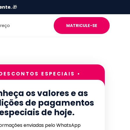
ente.
🎁
Preço
MATRICULE-SE
 DESCONTOS ESPECIAIS •
heça os valores e as
ições de pagamentos
especiais de hoje.
formações enviadas pelo WhatsApp