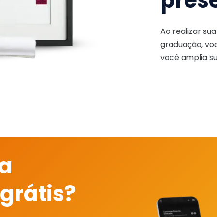
pres
Ao realizar su
graduação, voc
você amplia su
 a
grátis?