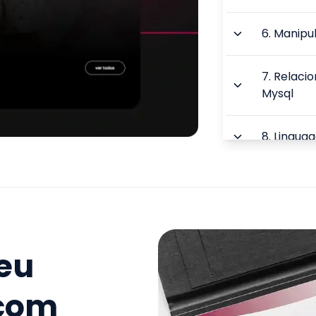
6
.
Manipu
7
.
Relacio
Mysql
8
.
Lingua
9
.
A Estru
10
.
Estrut
seu
11
.
Estrut
 com
TOTAL: