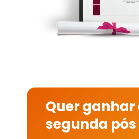
Quer ganhar
segunda pós 