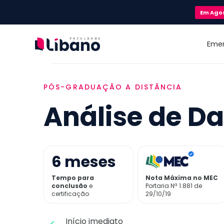
Em
Ago
Eme
PÓS-GRADUAÇÃO A DISTÂNCIA
Análise de D
6
meses
Tempo para
Nota Máxima no MEC
conclusão
e
Portaria Nª 1.881 de
certificação
29/10/19
Início imediato