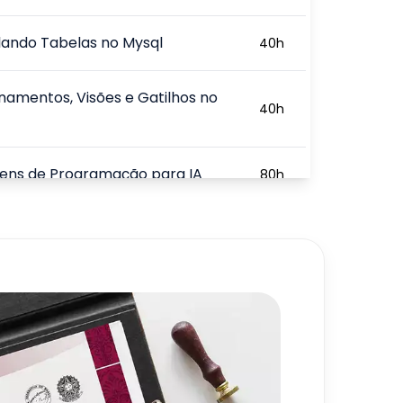
lando Tabelas no Mysql
40
h
namentos, Visões e Gatilhos no
40
h
gens de Programação para IA
80
h
tura e Organização do Big Data
80
h
uras de Algoritmos Estáticos
40
h
uras de Dados Em Python
40
h
720
h