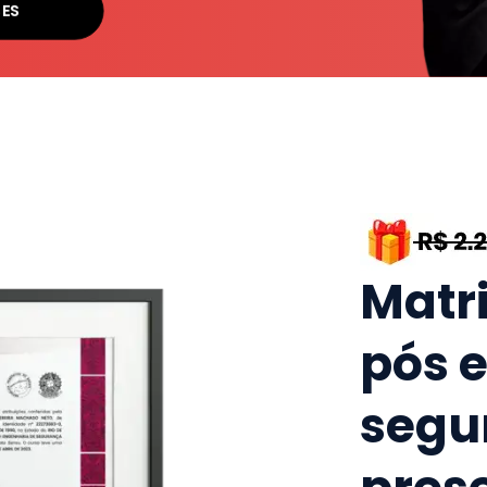
SES
Matr
pós 
segu