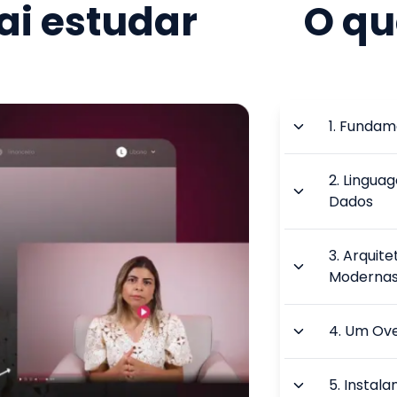
i estudar
O qu
1
.
Fundame
2
.
Linguag
Dados
3
.
Arquite
Moderna
4
.
Um Ove
5
.
Instala