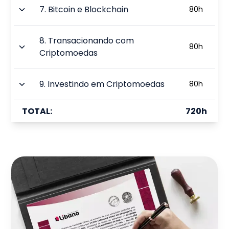
7
.
Bitcoin e Blockchain
80
h
8
.
Transacionando com
80
h
Criptomoedas
9
.
Investindo em Criptomoedas
80
h
TOTAL:
720
h