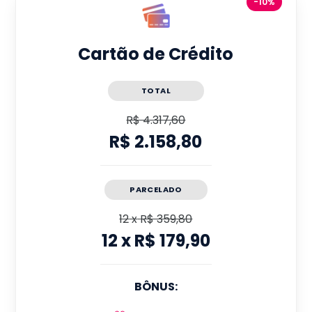
-10%
Cartão de Crédito
TOTAL
R$ 4.317,60
R$ 2.158,80
PARCELADO
12
x
R$ 359,80
12
x
R$ 179,90
BÔNUS: