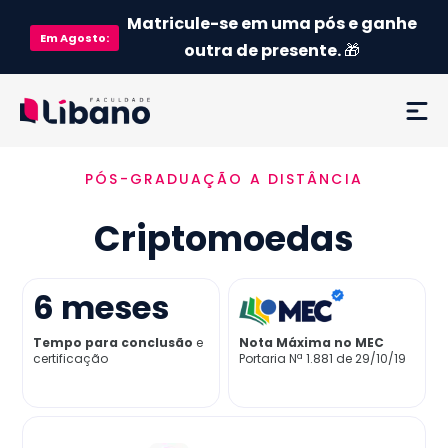
Matricule-se em uma pós e ganhe
Em
Agosto
:
outra de presente.
🎁
PÓS-GRADUAÇÃO A DISTÂNCIA
Ementa
Criptomoedas
Como funciona
Credenciamento MEC
6
meses
Tempo para conclusão
e
Nota Máxima no MEC
Preço
certificação
Portaria Nª 1.881 de 29/10/19
Já sou aluno