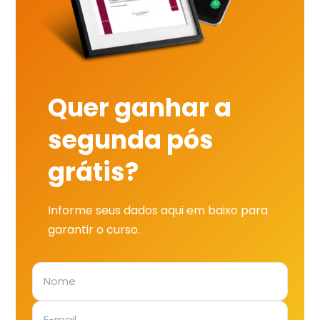
Quer ganhar a
segunda pós
grátis?
Informe seus dados aqui em baixo para
garantir o curso.