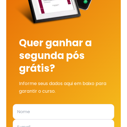
Quer ganhar a
segunda pós
grátis?
Informe seus dados aqui em baixo para
garantir o curso.