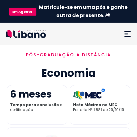
Matricule-se em uma pós e ganhe
Em
Agosto
:
outra de presente.
🎁
PÓS-GRADUAÇÃO A DISTÂNCIA
Ementa
Economia
Como funciona
Credenciamento MEC
6
meses
Tempo para conclusão
e
Nota Máxima no MEC
Preço
certificação
Portaria Nª 1.881 de 29/10/19
Já sou aluno