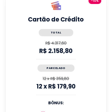
-10%
Cartão de Crédito
TOTAL
R$ 4.317,60
R$ 2.158,80
PARCELADO
12
x
R$ 359,80
12
x
R$ 179,90
BÔNUS: