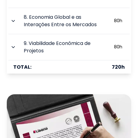
8
.
Economia Global e as
80
h
Interações Entre os Mercados
9
.
Viabilidade Econômica de
80
h
Projetos
TOTAL:
720
h