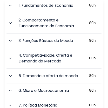
1
.
Fundamentos de Economia
80
h
2
.
Comportamento e
80
h
Funcionamento da Economia
3
.
Funções Básicas da Moeda
80
h
4
.
Competitividade, Oferta e
80
h
Demanda do Mercado
5
.
Demanda e oferta de moeda
80
h
6
.
Micro e Macroeconomia
80
h
7
.
Política Monetária
80
h