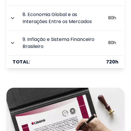
8
.
Economia Global e as
80
h
Interações Entre os Mercados
9
.
Inflação e Sistema Financeiro
80
h
Brasileiro
TOTAL:
720
h