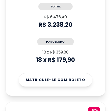
TOTAL
R$ 6.476,40
R$ 3.238,20
PARCELADO
18
x
R$ 359,80
18
x
R$ 179,90
MATRICULE-SE COM BOLETO
-10%