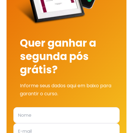
Quer ganhar a
segunda pós
grátis?
Informe seus dados aqui em baixo para
garantir o curso.