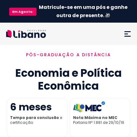
Matricule-se em uma pós e ganhe
Em
Agosto
:
outra de presente.
🎁
PÓS-GRADUAÇÃO A DISTÂNCIA
Ementa
Economia e Política
Como funciona
Econômica
Credenciamento MEC
6
meses
Preço
Tempo para conclusão
e
Nota Máxima no MEC
certificação
Portaria Nª 1.881 de 29/10/19
Já sou aluno