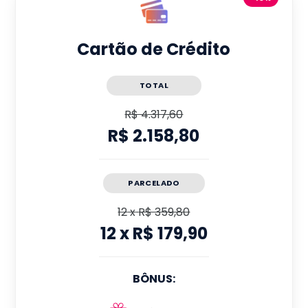
Cartão de Crédito
TOTAL
R$ 4.317,60
R$ 2.158,80
PARCELADO
12
x
R$ 359,80
12
x
R$ 179,90
BÔNUS: