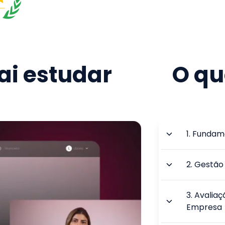
i estudar
O qu
1
.
Fundame
2
.
Gestão 
3
.
Avaliaç
Empresa