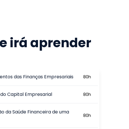
e irá aprender
ntos das Finanças Empresariais
80
h
do Capital Empresarial
80
h
ão da Saúde Financeira de uma
80
h