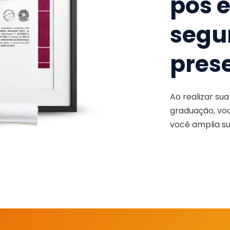
pós 
segu
pres
Ao realizar su
graduação, voc
você amplia su