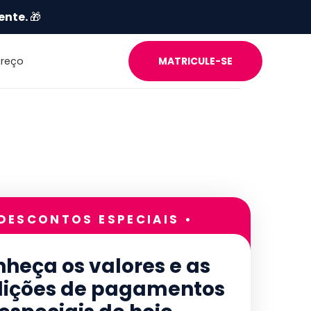
ente.
🎁
Preço
MATRICULE-SE
 DESCONTOS ESPECIAIS •
heça os valores e as
ições de pagamentos