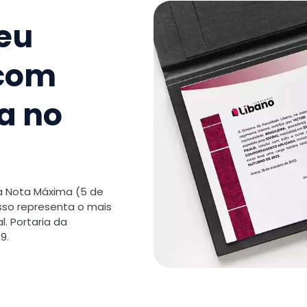
TOTAL:
seu
 com
a no
 a Nota Máxima (5 de
isso representa o mais
. Portaria da
9.