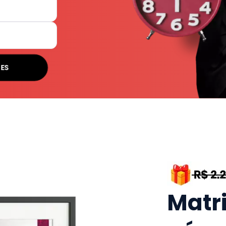
SES
Matr