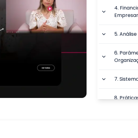
4
.
Financ
Empresar
5
.
Análise
6
.
Parâmet
Organiza
7
.
Sistema
8
.
Prática
Bancário
9
.
O Merca
Financia