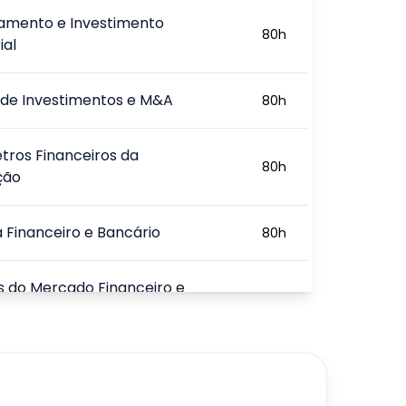
iamento e Investimento
80
h
ial
 de Investimentos e M&A
80
h
ros Financeiros da
80
h
ção
 Financeiro e Bancário
80
h
s do Mercado Financeiro e
80
h
do Bancário e os Modelos de
80
h
mento