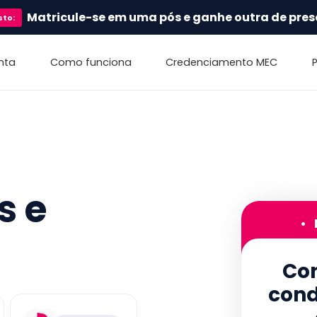
Matricule-se em uma pós e ganhe outra de pres
sto
:
nta
Como funciona
Credenciamento MEC
s e
•
Con
cond