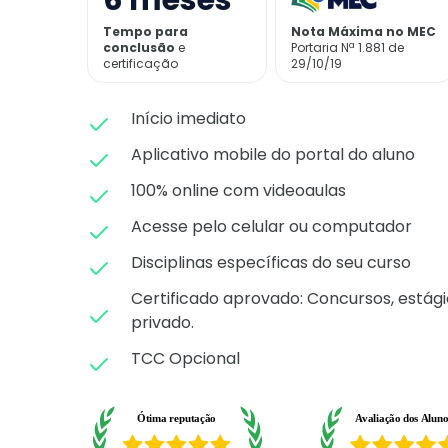
6
meses
Tempo para
Nota Máxima no MEC
conclusão
e
Portaria Nª 1.881 de
certificação
29/10/19
Início imediato
Aplicativo mobile do portal do aluno
100% online com videoaulas
Acesse pelo celular ou computador
Disciplinas específicas do seu curso
Certificado aprovado: C
oncursos, estági
privado.
TCC Opcional