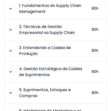
1
.
Fundamentos do Supply Chain
80
h
Management
2
.
Técnicas de Gestão
80
h
Empresarial na Supply Chain
3
.
Entendendo a Cadeia de
80
h
Produção
4
.
Gestão Estratégica da Cadeia
80
h
de Suprimentos
5
.
Suprimentos, Estoques e
80
h
Compras
6
.
Inteligência de Marketing e os