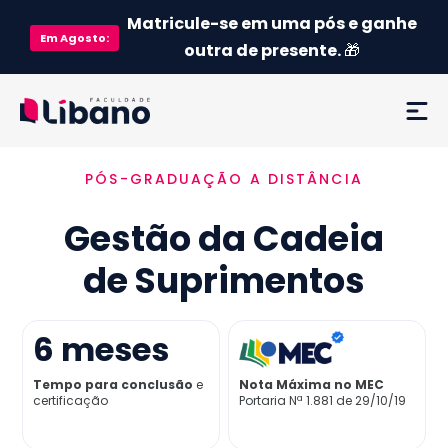
Matricule-se em uma pós e ganhe
Em
Agosto
:
outra de presente.
🎁
PÓS-GRADUAÇÃO A DISTÂNCIA
Ementa
Gestão da Cadeia
Como funciona
de Suprimentos
Credenciamento MEC
6
meses
Preço
Tempo para conclusão
e
Nota Máxima no MEC
certificação
Portaria Nª 1.881 de 29/10/19
Já sou aluno