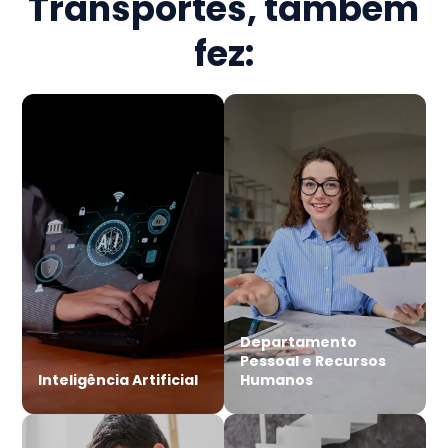
Transportes
, também
fez:
Departamento
Pessoal e Recursos
Inteligência Artificial
Humanos