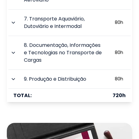
7
.
Transporte Aquaviário,
80
h
Dutoviário e Intermodal
8
.
Documentação, Informações
e Tecnologias no Transporte de
80
h
Cargas
9
.
Produção e Distribuição
80
h
TOTAL:
720
h