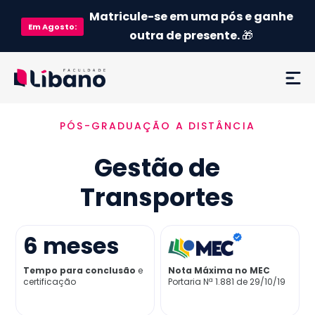
Matricule-se em uma pós e ganhe
Em
Agosto
:
outra de presente.
🎁
PÓS-GRADUAÇÃO A DISTÂNCIA
Ementa
Gestão de
Como funciona
Transportes
Credenciamento MEC
6
meses
Preço
Tempo para conclusão
e
Nota Máxima no MEC
certificação
Portaria Nª 1.881 de 29/10/19
Já sou aluno