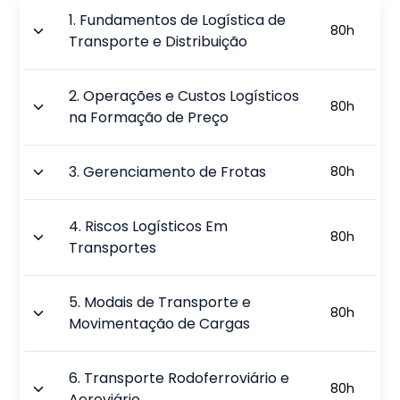
1
.
Fundamentos de Logística de
80
h
Transporte e Distribuição
2
.
Operações e Custos Logísticos
80
h
na Formação de Preço
3
.
Gerenciamento de Frotas
80
h
4
.
Riscos Logísticos Em
80
h
Transportes
5
.
Modais de Transporte e
80
h
Movimentação de Cargas
6
.
Transporte Rodoferroviário e
80
h
Aeroviário