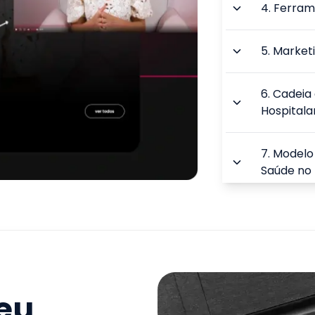
4
.
Ferram
5
.
Marketi
6
.
Cadeia 
Hospitala
7
.
Modelo
Saúde no 
8
.
A Econ
9
.
Financi
Social no
seu
TOTAL: