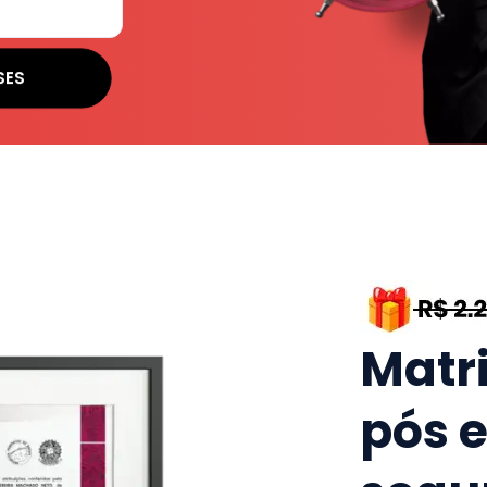
SES
Matr
pós 