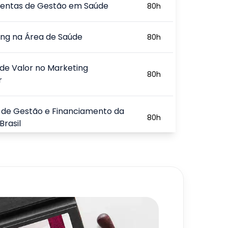
entas de Gestão em Saúde
80
h
ng na Área de Saúde
80
h
de Valor no Marketing
80
h
r
 de Gestão e Financiamento da
80
h
Brasil
omia na Gestão da Saúde
80
h
amento da Saúde e a Seguridade
80
h
 SUS
720
h