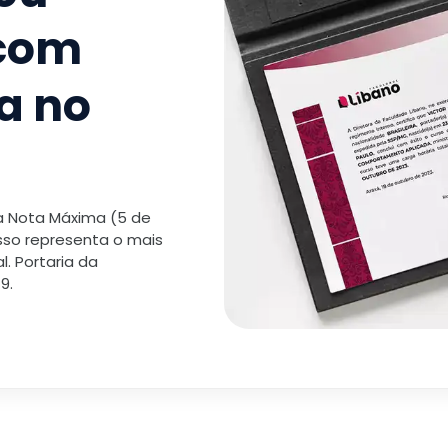
 com
a no
 a Nota Máxima (5 de
isso representa o mais
. Portaria da
9.