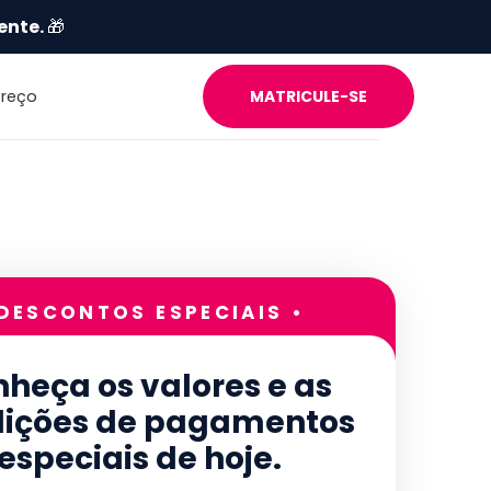
ente.
🎁
Preço
MATRICULE-SE
 DESCONTOS ESPECIAIS •
heça os valores e as
ições de pagamentos
especiais de hoje.