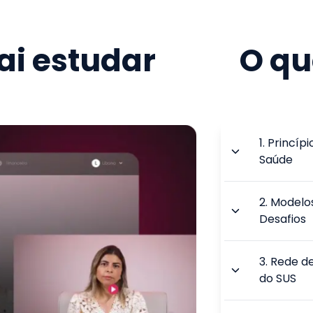
i estudar
O qu
1
.
Princípi
Saúde
2
.
Modelos
Desafios
3
.
Rede de
do SUS