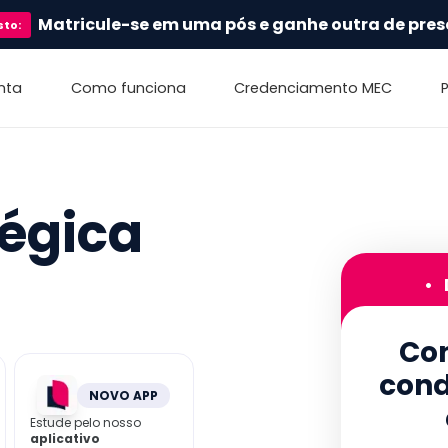
Matricule-se em uma pós e ganhe outra de pres
sto
:
nta
Como funciona
Credenciamento MEC
tégica
•
Con
cond
NOVO APP
Estude pelo nosso
aplicativo