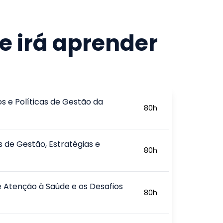
e irá aprender
os e Políticas de Gestão da
80
h
 de Gestão, Estratégias e
80
h
 Atenção à Saúde e os Desafios
80
h