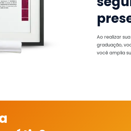
segu
pres
Ao realizar su
graduação, voc
você amplia su
 a