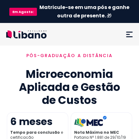
Matricule-se em uma pós e ganhe
Em
Agosto
:
outra de presente.
🎁
PÓS-GRADUAÇÃO A DISTÂNCIA
Ementa
Microeconomia
Como funciona
Aplicada e Gestão
Credenciamento MEC
de Custos
Preço
6
meses
Já sou aluno
Tempo para conclusão
e
Nota Máxima no MEC
certificação
Portaria Nª 1.881 de 29/10/19