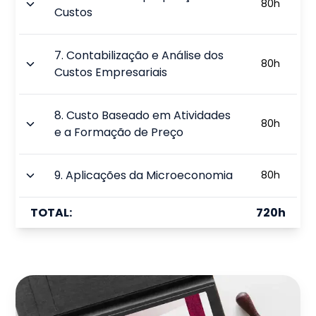
80
h
Custos
7
.
Contabilização e Análise dos
80
h
Custos Empresariais
8
.
Custo Baseado em Atividades
80
h
e a Formação de Preço
9
.
Aplicações da Microeconomia
80
h
TOTAL:
720
h