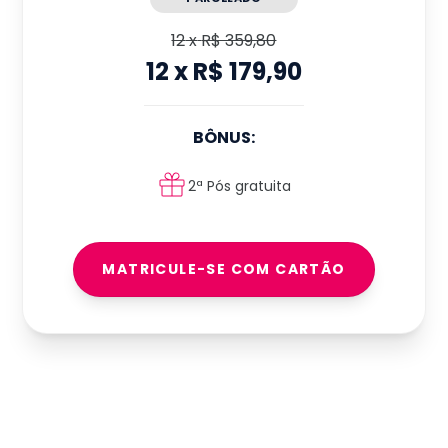
12
x
R$ 359,80
12
x
R$ 179,90
BÔNUS:
2ª Pós gratuita
MATRICULE-SE COM CARTÃO