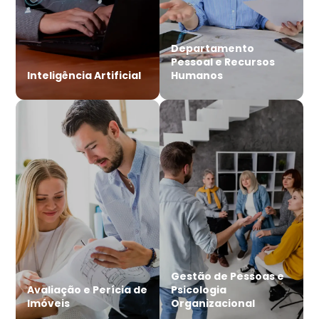
Departamento
Pessoal e Recursos
Inteligência Artificial
Humanos
Gestão de Pessoas e
Avaliação e Perícia de
Psicologia
Imóveis
Organizacional