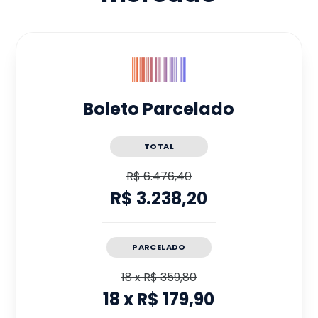
Boleto Parcelado
TOTAL
R$ 6.476,40
R$ 3.238,20
PARCELADO
18
x
R$ 359,80
18
x
R$ 179,90