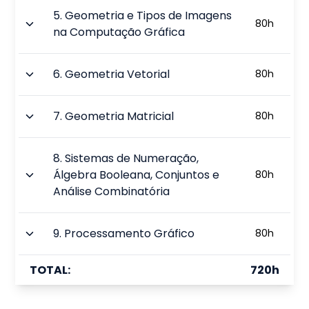
5
.
Geometria e Tipos de Imagens
80
h
na Computação Gráfica
6
.
Geometria Vetorial
80
h
7
.
Geometria Matricial
80
h
8
.
Sistemas de Numeração,
Álgebra Booleana, Conjuntos e
80
h
Análise Combinatória
9
.
Processamento Gráfico
80
h
TOTAL:
720
h