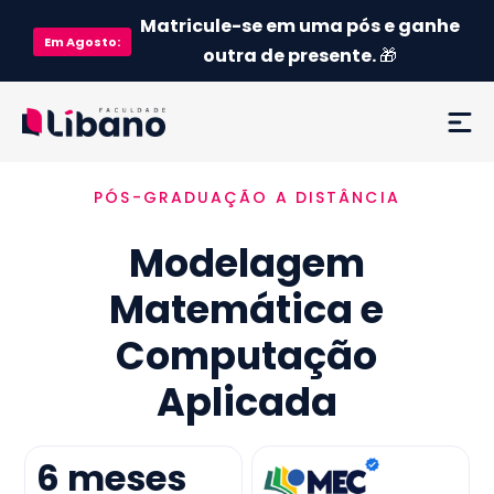
Matricule-se em uma pós e ganhe
Em
Agosto
:
outra de presente.
🎁
PÓS-GRADUAÇÃO A DISTÂNCIA
Ementa
Modelagem
Como funciona
Matemática e
Credenciamento MEC
Computação
Preço
Aplicada
Já sou aluno
6
meses