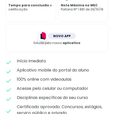
Matricule-se
Tempo para conclusão
e
Nota Máxima no MEC
certificação
Portaria Nª 1.881 de 29/10/19
NOVO APP
Estude pelo nosso
aplicativo
Início imediato
Aplicativo mobile do portal do aluno
100% online com videoaulas
Acesse pelo celular ou computador
Disciplinas específicas do seu curso
Certificado aprovado: C
oncursos, estágios,
serviço público e privado.