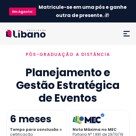
Matricule-se em uma pós e ganhe
Em
Agosto
:
outra de presente.
🎁
PÓS-GRADUAÇÃO A DISTÂNCIA
Ementa
Planejamento e
Como funciona
Gestão Estratégica
Credenciamento MEC
de Eventos
Preço
6
meses
Já sou aluno
Tempo para conclusão
e
Nota Máxima no MEC
certificação
Portaria Nª 1.881 de 29/10/19