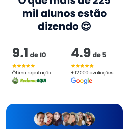
O que mais de
225
mil
alunos estão
dizendo 😍
9.1
4.9
de
10
de
5
Ótima reputação
+ 12.000 avaliações