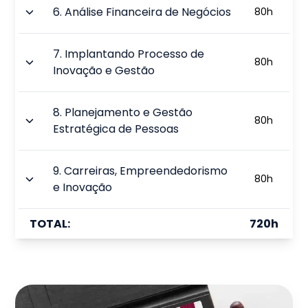
6
.
Análise Financeira de Negócios
80
h
7
.
Implantando Processo de
80
h
Inovação e Gestão
8
.
Planejamento e Gestão
80
h
Estratégica de Pessoas
9
.
Carreiras, Empreendedorismo
80
h
e Inovação
TOTAL:
720
h