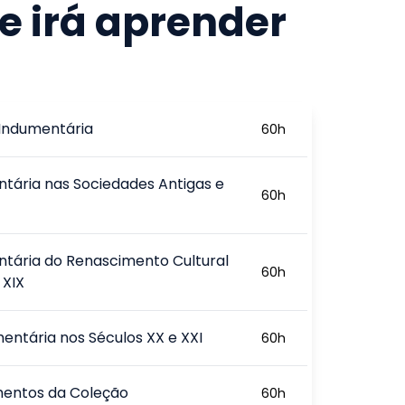
e irá aprender
Indumentária
60
h
tária nas Sociedades Antigas e
60
h
s
tária do Renascimento Cultural
60
h
 XIX
entária nos Séculos XX e XXI
60
h
entos da Coleção
60
h