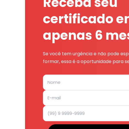
Receba seu
certificado 
apenas 6 me
Se você tem urgência e não pode espe
formar, essa é a oportunidade para se