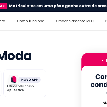
Matricule-se em uma pós e ganhe outra de pres
sto
:
nta
Como funciona
Credenciamento MEC
 Moda
•
Con
NOVO APP
cond
Estude pelo nosso
aplicativo
In