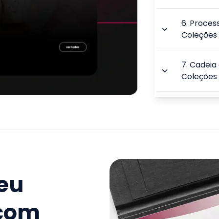
6
.
Proces
Coleções
7
.
Cadeia 
Coleções
8
.
Marketi
9
.
A Histó
10
.
O Prof
seu
Atuação
 com
11
.
A Inven