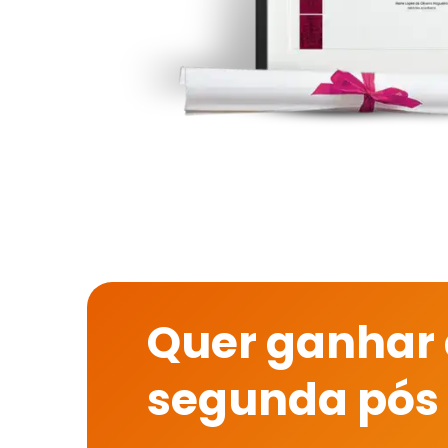
Quer ganhar
segunda pós 