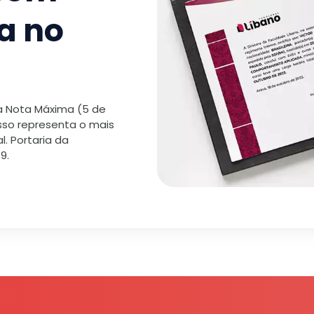
a no
12
.
A Moda
TOTAL:
 a Nota Máxima (5 de
isso representa o mais
. Portaria da
9.