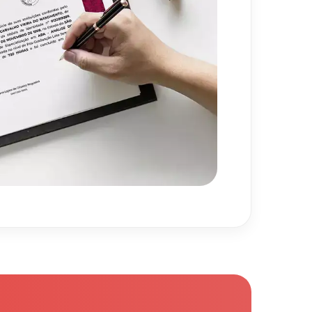
 e a Cadeia Produtiva
60
h
720
h