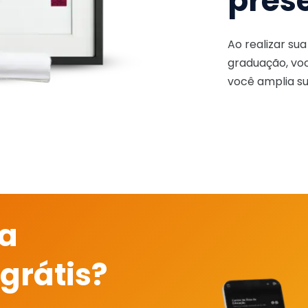
pres
Ao realizar su
graduação, voc
você amplia su
 a
grátis?