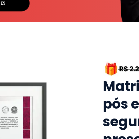
SES
Matr
pós 
segu