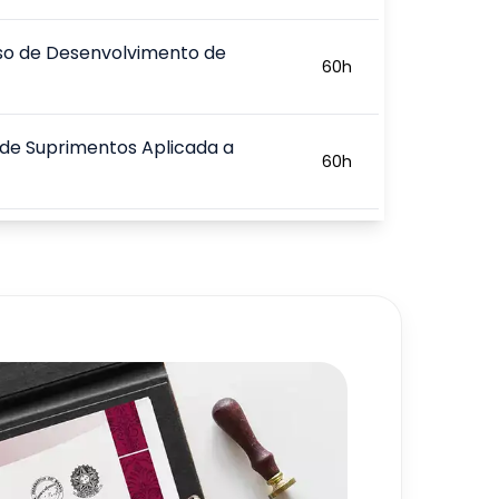
so de Desenvolvimento de
60
h
de Suprimentos Aplicada a
60
h
ng Aplicado a Coleções
60
h
ria da Moda
60
h
issional da Moda e Suas Áreas de
60
h
ção da Moda no Brasil
60
h