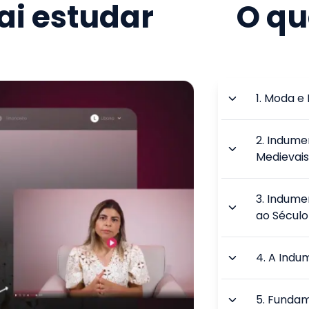
i estudar
O qu
1
.
Moda e 
2
.
Indumen
Medievai
3
.
Indumen
ao Século
4
.
A Indum
5
.
Fundam