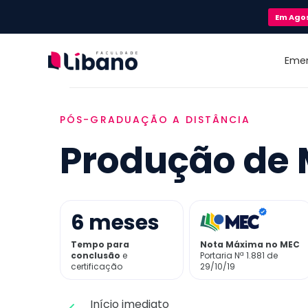
Em
Ago
Eme
PÓS-GRADUAÇÃO A DISTÂNCIA
Produção de
6
meses
Tempo para
Nota Máxima no MEC
conclusão
e
Portaria Nª 1.881 de
certificação
29/10/19
Início imediato