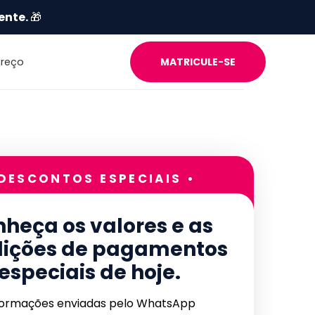
ente.
🎁
Preço
MATRICULE-SE
 DESCONTOS ESPECIAIS •
heça os valores e as
ições de pagamentos
especiais de hoje.
formações enviadas pelo WhatsApp