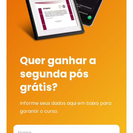
Quer ganhar a
segunda pós
grátis?
Informe seus dados aqui em baixo para
garantir o curso.