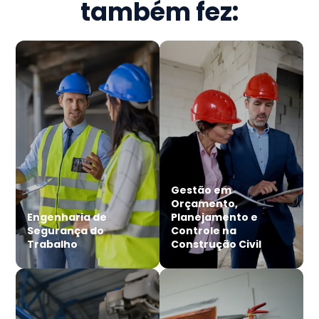
também fez:
Gestão em
Orçamento,
Engenharia de
Planejamento e
Segurança do
Controle na
Trabalho
Construção Civil