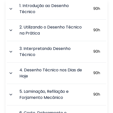
1
.
Introdução ao Desenho
90
h
Técnico
2
.
Utilizando o Desenho Técnico
90
h
na Prática
3
.
Interpretando Desenho
90
h
Técnico
4
.
Desenho Técnico nos Dias de
90
h
Hoje
5
.
Laminação, Refilação e
90
h
Forjamento Mecânico
6
.
Corte, Dobramento e