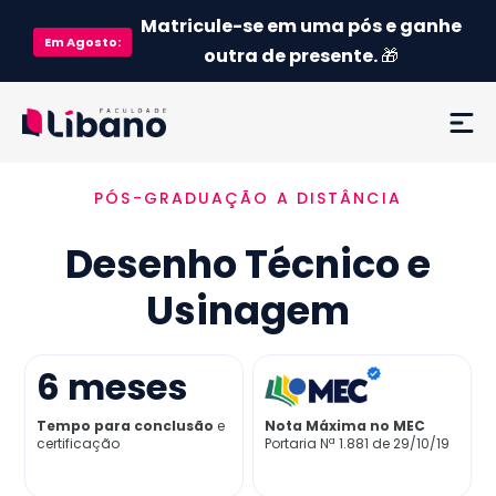
Matricule-se em uma pós e ganhe
Em
Agosto
:
outra de presente.
🎁
PÓS-GRADUAÇÃO A DISTÂNCIA
Ementa
Desenho Técnico e
Como funciona
Usinagem
Credenciamento MEC
6
meses
Preço
Tempo para conclusão
e
Nota Máxima no MEC
certificação
Portaria Nª 1.881 de 29/10/19
Já sou aluno