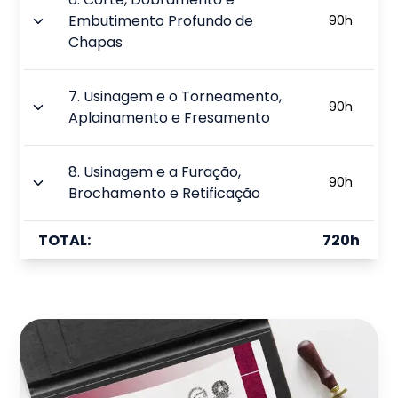
Embutimento Profundo de
90
h
Chapas
7
.
Usinagem e o Torneamento,
90
h
Aplainamento e Fresamento
8
.
Usinagem e a Furação,
90
h
Brochamento e Retificação
TOTAL:
720
h