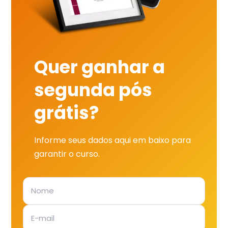
Quer ganhar a
segunda pós
grátis?
Informe seus dados aqui em baixo para
garantir o curso.