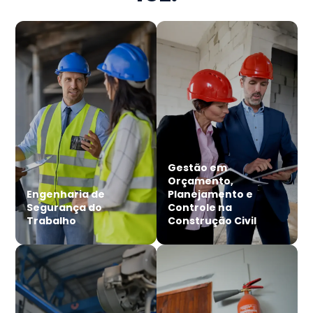
Gestão em
Orçamento,
Engenharia de
Planejamento e
Segurança do
Controle na
Trabalho
Construção Civil