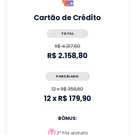
Cartão de Crédito
TOTAL
R$ 4.317,60
R$ 2.158,80
PARCELADO
12
x
R$ 359,80
12
x
R$ 179,90
BÔNUS:
2ª Pós gratuita