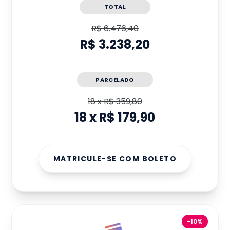
TOTAL
R$ 6.476,40
R$ 3.238,20
PARCELADO
18
x
R$ 359,80
18
x
R$ 179,90
MATRICULE-SE COM BOLETO
-10%