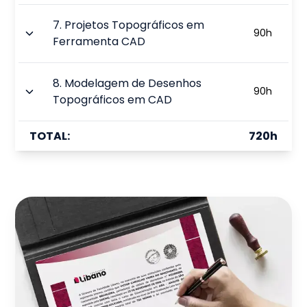
7
.
Projetos Topográficos em
90
h
Ferramenta CAD
8
.
Modelagem de Desenhos
90
h
Topográficos em CAD
TOTAL:
720
h