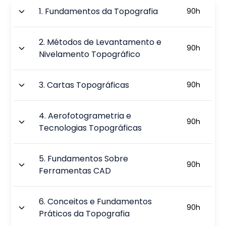
1
.
Fundamentos da Topografia
90
h
2
.
Métodos de Levantamento e
90
h
Nivelamento Topográfico
3
.
Cartas Topográficas
90
h
4
.
Aerofotogrametria e
90
h
Tecnologias Topográficas
5
.
Fundamentos Sobre
90
h
Ferramentas CAD
6
.
Conceitos e Fundamentos
90
h
Práticos da Topografia