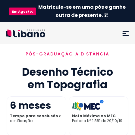
Matricule-se em uma pós e ganhe
Em
Agosto
:
outra de presente.
🎁
PÓS-GRADUAÇÃO A DISTÂNCIA
Ementa
Desenho Técnico
Como funciona
em Topografia
Credenciamento MEC
6
meses
Preço
Tempo para conclusão
e
Nota Máxima no MEC
certificação
Portaria Nª 1.881 de 29/10/19
Já sou aluno