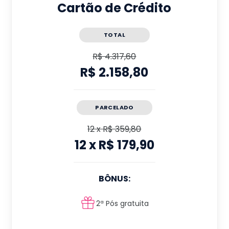
Cartão de Crédito
TOTAL
R$ 4.317,60
R$ 2.158,80
PARCELADO
12
x
R$ 359,80
12
x
R$ 179,90
BÔNUS:
2ª Pós gratuita