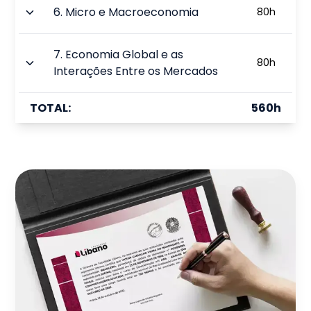
6
.
Micro e Macroeconomia
80
h
7
.
Economia Global e as
80
h
Interações Entre os Mercados
TOTAL:
560
h