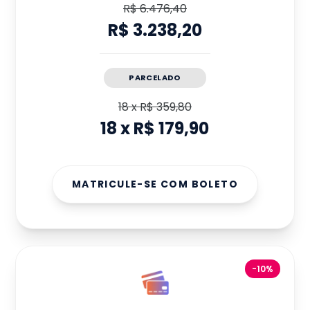
R$ 6.476,40
R$ 3.238,20
PARCELADO
18
x
R$ 359,80
18
x
R$ 179,90
MATRICULE-SE COM BOLETO
-10%