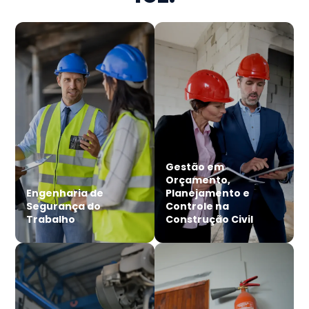
Gestão em
Orçamento,
Engenharia de
Planejamento e
Segurança do
Controle na
Trabalho
Construção Civil