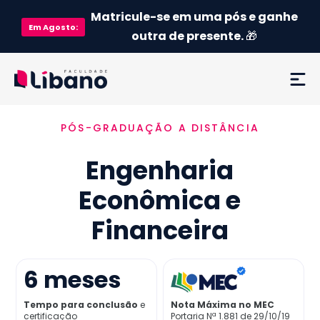
Matricule-se em uma pós e ganhe
Em
Agosto
:
outra de presente.
🎁
PÓS-GRADUAÇÃO A DISTÂNCIA
Ementa
Engenharia
Como funciona
Econômica e
Credenciamento MEC
Financeira
Preço
6
meses
Já sou aluno
Tempo para conclusão
e
Nota Máxima no MEC
certificação
Portaria Nª 1.881 de 29/10/19