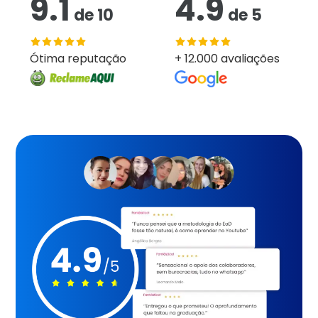
9.1
4.9
de
10
de
5
Ótima reputação
+ 12.000 avaliações