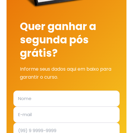
Quer ganhar a
segunda pós
grátis?
Informe seus dados aqui em baixo para
garantir o curso.