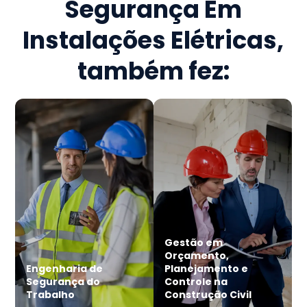
Segurança Em
Instalações Elétricas
,
também fez:
Gestão em
Orçamento,
Engenharia de
Planejamento e
Segurança do
Controle na
Trabalho
Construção Civil