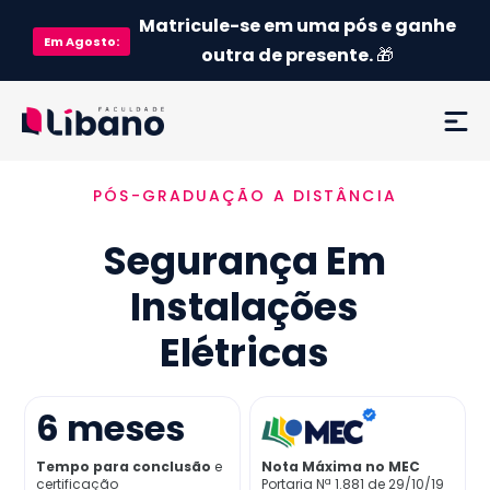
Matricule-se em uma pós e ganhe
Em
Agosto
:
outra de presente.
🎁
PÓS-GRADUAÇÃO A DISTÂNCIA
Ementa
Segurança Em
Como funciona
Instalações
Credenciamento MEC
Elétricas
Preço
6
meses
Já sou aluno
Tempo para conclusão
e
Nota Máxima no MEC
certificação
Portaria Nª 1.881 de 29/10/19