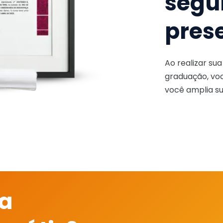
segu
pres
Ao realizar su
graduação, voc
você amplia su
 a