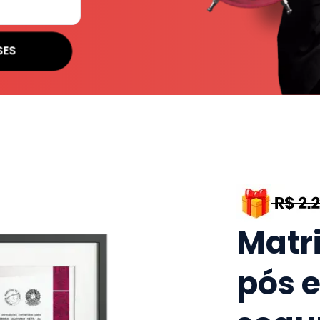
SES
Matr
pós 