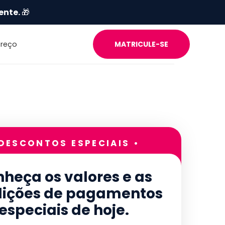
ente.
🎁
Preço
MATRICULE-SE
 DESCONTOS ESPECIAIS •
heça os valores e as
ições de pagamentos
especiais de hoje.