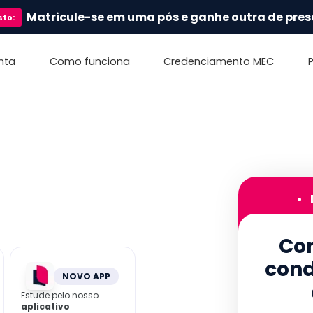
Matricule-se em uma pós e ganhe outra de pres
sto
:
nta
Como funciona
Credenciamento MEC
•
Con
cond
NOVO APP
Estude pelo nosso
aplicativo