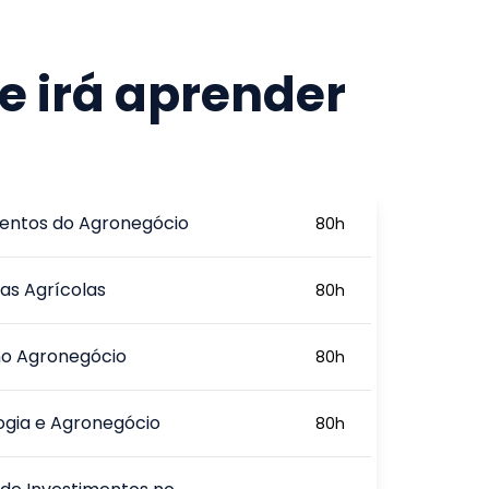
e irá aprender
ntos do Agronegócio
80
h
as Agrícolas
80
h
no Agronegócio
80
h
ogia e Agronegócio
80
h