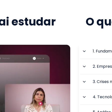
i estudar
O qu
1
.
Fundame
2
.
Empres
3
.
Crises 
4
.
Tecnol