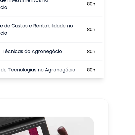
 de Investimentos no
80
h
cio
e de Custos e Rentabilidade no
80
h
cio
 Técnicas do Agronegócio
80
h
 de Tecnologias no Agronegócio
80
h
 Saúde e Meio Ambiente
80
h
720
h