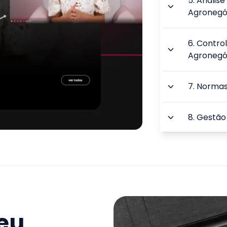
5
.
Análise
Agronegó
6
.
Control
Agronegó
7
.
Normas
8
.
Gestão
9
.
Gestão,
TOTAL:
seu