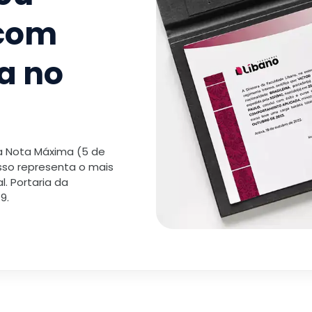
 com
a no
 a Nota Máxima (5 de
isso representa o mais
. Portaria da
9.