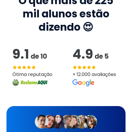
O que mais de
225
mil
alunos estão
dizendo 😍
9.1
4.9
de
10
de
5
Ótima reputação
+ 12.000 avaliações