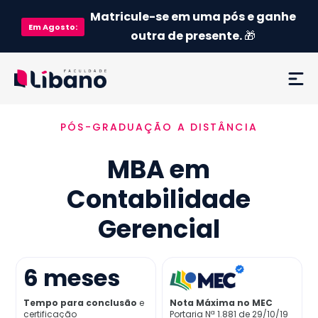
Matricule-se em uma pós e ganhe
Em
Agosto
:
outra de presente.
🎁
PÓS-GRADUAÇÃO A DISTÂNCIA
Ementa
MBA em
Como funciona
Contabilidade
Credenciamento MEC
Gerencial
Preço
6
meses
Já sou aluno
Tempo para conclusão
e
Nota Máxima no MEC
certificação
Portaria Nª 1.881 de 29/10/19