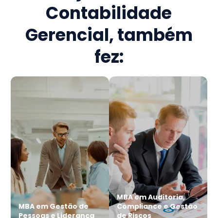
Contabilidade
Gerencial
, também
fez:
MBA em Auditoria,
MBA em Gestão de
Compliance e Gestão
Pessoas e Liderança
de Riscos