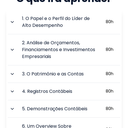
1
.
O Papel e o Perfil do Líder de
80
h
Alto Desempenho
2
.
Análise de Orçamentos,
Financiamentos e Investimentos
80
h
Empresariais
3
.
O Patrimônio e as Contas
80
h
4
.
Registros Contábeis
80
h
5
.
Demonstrações Contábeis
80
h
6
.
Um Overview Sobre