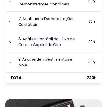
80
h
Demonstrações Contábeis
7
.
Analisando Demonstrações
80
h
Contábeis
8
.
Análise Contábil do Fluxo de
80
h
Caixa e Capital de Giro
9
.
Análise de Investimentos e
80
h
M&A
TOTAL:
720
h