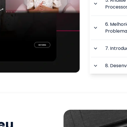
5
.
Análise
Processo
6
.
Melhori
Problema
7
.
Introdu
8
.
Desenv
9
.
Fundam
Projetos
TOTAL:
seu