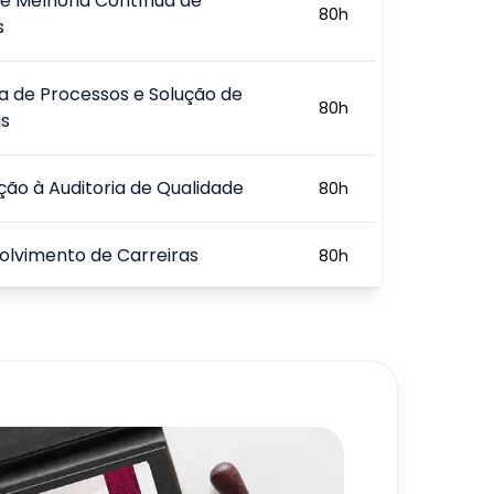
 e Melhoria Contínua de
80
h
s
a de Processos e Solução de
80
h
s
ção à Auditoria de Qualidade
80
h
olvimento de Carreiras
80
h
entos Sobre Gerenciamento de
80
h
720
h