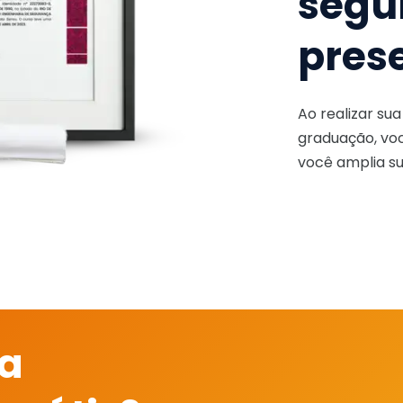
segu
pres
Ao realizar su
graduação, voc
você amplia su
 a