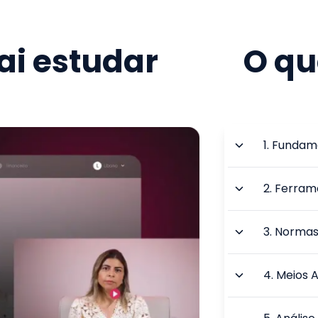
i estudar
O qu
1
.
Fundame
2
.
Ferram
3
.
Normas
4
.
Meios A