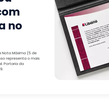
 com
a no
 a Nota Máxima (5 de
isso representa o mais
. Portaria da
9.