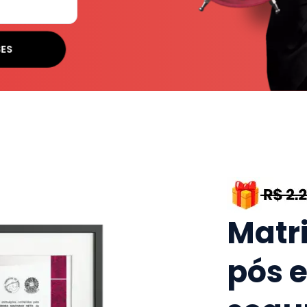
SES
Matr
pós 