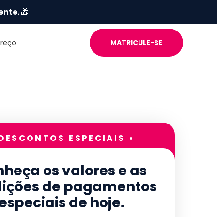
ente.
🎁
Preço
MATRICULE-SE
 DESCONTOS ESPECIAIS •
heça os valores e as
ições de pagamentos
especiais de hoje.