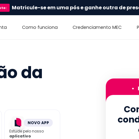
Matricule-se em uma pós e ganhe outra de pres
sto
:
nta
Como funciona
Credenciamento MEC
ão da
•
Con
cond
NOVO APP
Estude pelo nosso
aplicativo