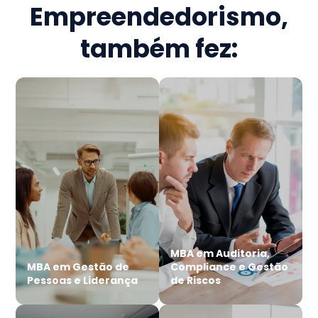
Empreendedorismo
,
também fez:
MBA em Auditoria,
MBA em Gestão de
Compliance e Gestão
Pessoas e Liderança
de Riscos