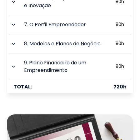
80
h
e Inovação
7
.
O Perfil Empreendedor
80
h
8
.
Modelos e Planos de Negócio
80
h
9
.
Plano Financeiro de um
80
h
Empreendimento
TOTAL:
720
h