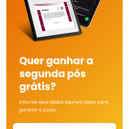
Quer ganhar a
segunda pós
grátis?
Informe seus dados aqui em baixo para
garantir o curso.