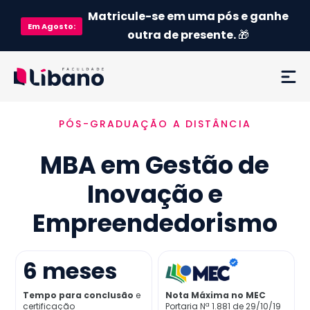
Matricule-se em uma pós e ganhe
Em
Agosto
:
outra de presente.
🎁
PÓS-GRADUAÇÃO A DISTÂNCIA
Ementa
MBA em Gestão de
Como funciona
Inovação e
Credenciamento MEC
Empreendedorismo
Preço
6
meses
Já sou aluno
Tempo para conclusão
e
Nota Máxima no MEC
certificação
Portaria Nª 1.881 de 29/10/19