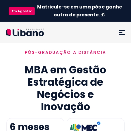
Matricule-se em uma pós e ganhe
Em
Agosto
:
outra de presente.
🎁
PÓS-GRADUAÇÃO A DISTÂNCIA
Ementa
MBA em Gestão
Como funciona
Estratégica de
Credenciamento MEC
Negócios e
Preço
Inovação
Já sou aluno
6
meses