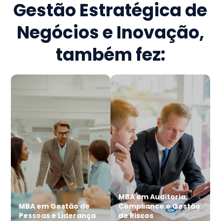
Gestão Estratégica de
Negócios e Inovação
,
também fez:
MBA em Auditoria,
MBA em Gestão de
Compliance e Gestão
Pessoas e Liderança
de Riscos