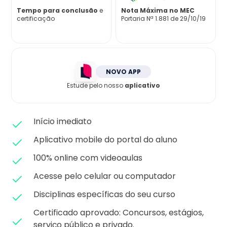
Matricule-se
Tempo para conclusão
e
Nota Máxima no MEC
certificação
Portaria Nª 1.881 de 29/10/19
NOVO APP
Estude pelo nosso
aplicativo
Início imediato
Aplicativo mobile do portal do aluno
100% online com videoaulas
Acesse pelo celular ou computador
Disciplinas específicas do seu curso
Certificado aprovado: C
oncursos, estágios,
serviço público e privado.