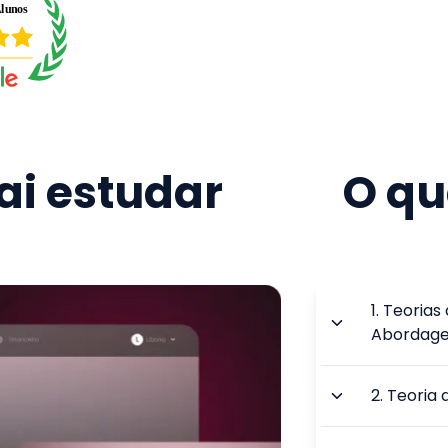
i estudar
O qu
1
.
Teorias
Abordage
2
.
Teoria 