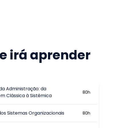
e irá aprender
 da Administração: da
80
h
m Clássica à Sistêmica
dos Sistemas Organizacionais
80
h