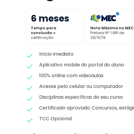
6
meses
Tempo para
Nota Máxima no MEC
conclusão
e
Portaria Nª 1.881 de
certificação
29/10/19
Início imediato
Aplicativo mobile do portal do aluno
100% online com videoaulas
Acesse pelo celular ou computador
Disciplinas específicas do seu curso
Certificado aprovado: C
oncursos, estági
TCC Opcional