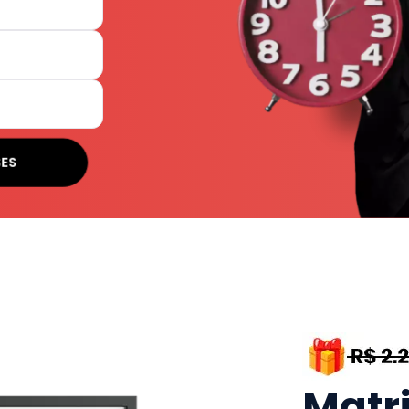
SES
Matr