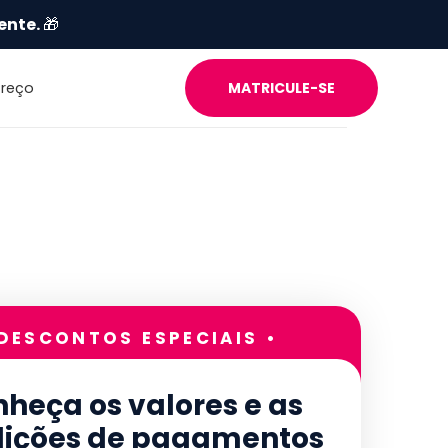
ente.
🎁
Preço
MATRICULE-SE
 DESCONTOS ESPECIAIS •
heça os valores e as
ições de pagamentos