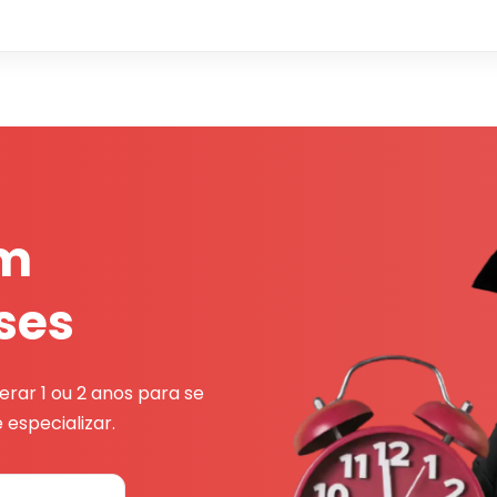
em
ses
rar 1 ou 2 anos para se
 especializar.