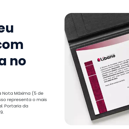
9
.
Gestão 
Carreiras
seu
TOTAL:
 com
a no
 a Nota Máxima (5 de
isso representa o mais
. Portaria da
9.