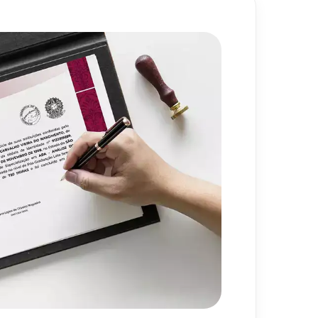
Estratégica de Pessoas e Suas
80
h
720
h