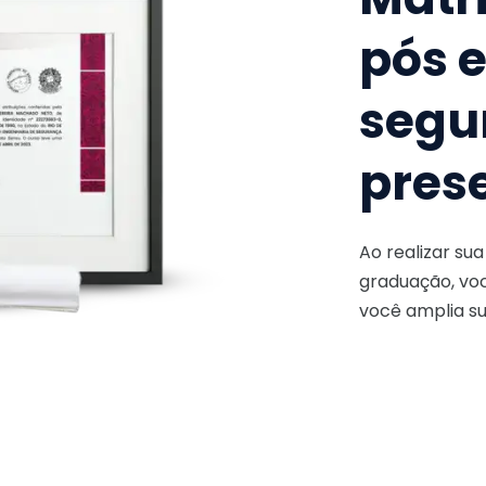
pós 
segu
pres
Ao realizar su
graduação, voc
você amplia su