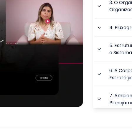
3
.
O Orga
Organizac
4
.
Fluxog
5
.
Estrutu
e Sistema
6
.
A Corp
Estratégi
7
.
Ambien
Planejam
8
.
Prepar
Competir 