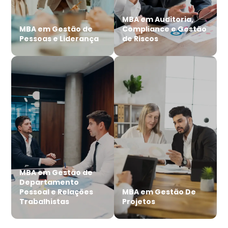
MBA em Auditoria,
MBA em Gestão de
Compliance e Gestão
Pessoas e Liderança
de Riscos
MBA em Gestão de
Departamento
Pessoal e Relações
MBA em Gestão De
Trabalhistas
Projetos