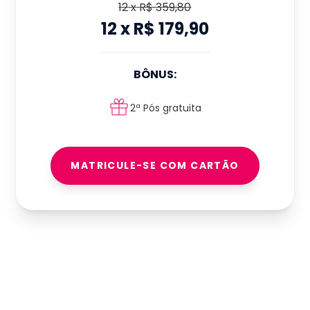
12
x
R$ 359,80
12
x
R$ 179,90
BÔNUS:
2ª Pós gratuita
MATRICULE-SE COM CARTÃO