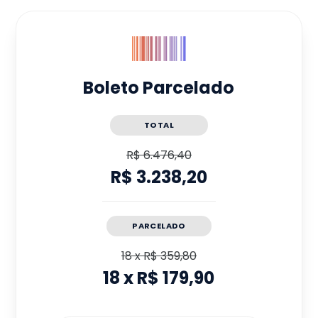
Boleto Parcelado
TOTAL
R$ 6.476,40
R$ 3.238,20
PARCELADO
18
x
R$ 359,80
18
x
R$ 179,90