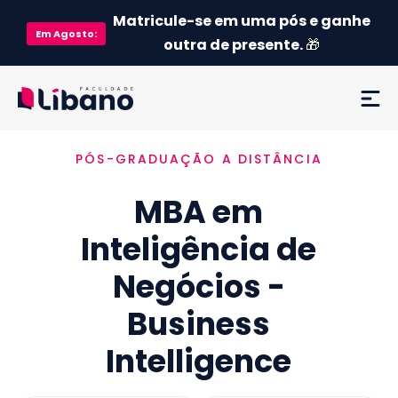
Matricule-se em uma pós e ganhe
Em
Agosto
:
outra de presente.
🎁
PÓS-GRADUAÇÃO A DISTÂNCIA
Ementa
MBA em
Como funciona
Inteligência de
Credenciamento MEC
Negócios -
Preço
Business
Intelligence
Já sou aluno