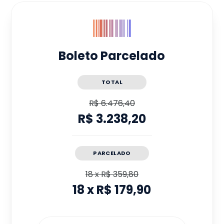
Boleto Parcelado
TOTAL
R$ 6.476,40
R$ 3.238,20
PARCELADO
18
x
R$ 359,80
18
x
R$ 179,90