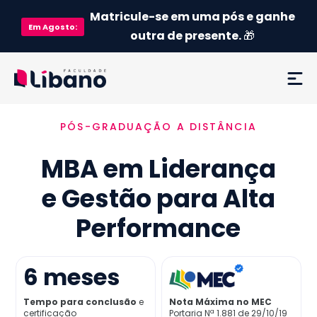
Matricule-se em uma pós e ganhe
Em
Agosto
:
outra de presente.
🎁
PÓS-GRADUAÇÃO A DISTÂNCIA
Ementa
MBA em Liderança
Como funciona
e Gestão para Alta
Credenciamento MEC
Performance
Preço
6
meses
Já sou aluno
Tempo para conclusão
e
Nota Máxima no MEC
certificação
Portaria Nª 1.881 de 29/10/19