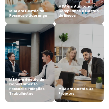
MBA em Auditoria,
MBA em Gestão de
Compliance e Gestão
Pessoas e Liderança
de Riscos
MBA em Gestão de
Departamento
Pessoal e Relações
MBA em Gestão De
Trabalhistas
Projetos