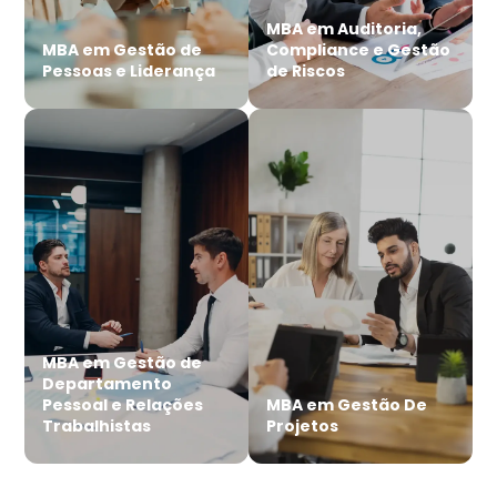
MBA em Auditoria,
MBA em Gestão de
Compliance e Gestão
Pessoas e Liderança
de Riscos
MBA em Gestão de
Departamento
Pessoal e Relações
MBA em Gestão De
Trabalhistas
Projetos