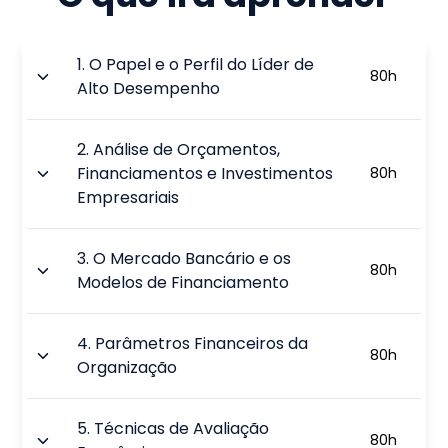
1
.
O Papel e o Perfil do Líder de
80
h
Alto Desempenho
2
.
Análise de Orçamentos,
Financiamentos e Investimentos
80
h
Empresariais
3
.
O Mercado Bancário e os
80
h
Modelos de Financiamento
4
.
Parâmetros Financeiros da
80
h
Organização
5
.
Técnicas de Avaliação
80
h