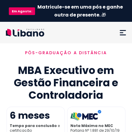
Matricule-se em uma pós e ganhe
Em
Agosto
:
outra de presente.
🎁
PÓS-GRADUAÇÃO A DISTÂNCIA
Ementa
MBA Executivo em
Como funciona
Gestão Financeira e
Credenciamento MEC
Controladoria
Preço
6
meses
Já sou aluno
Tempo para conclusão
e
Nota Máxima no MEC
certificação
Portaria Nª 1.881 de 29/10/19