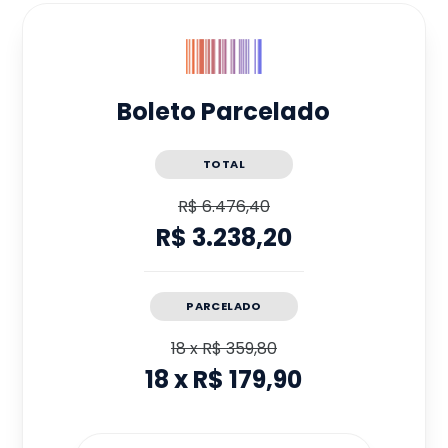
Boleto Parcelado
TOTAL
R$ 6.476,40
R$ 3.238,20
PARCELADO
18
x
R$ 359,80
18
x
R$ 179,90