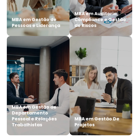
MBA em Auditoria,
MBA em Gestão de
Compliance e Gestão
Pessoas e Liderança
de Riscos
MBA em Gestão de
Departamento
Pessoal e Relações
MBA em Gestão De
Trabalhistas
Projetos