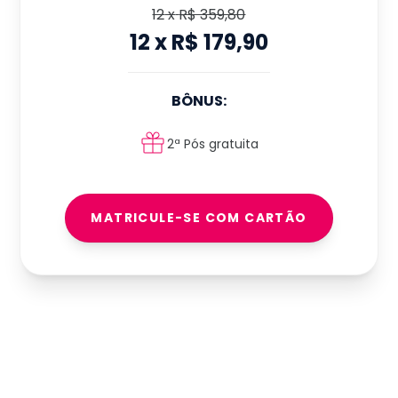
12
x
R$ 359,80
12
x
R$ 179,90
BÔNUS:
2ª Pós gratuita
MATRICULE-SE COM CARTÃO