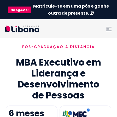
Matricule-se em uma pós e ganhe
Em
Agosto
:
outra de presente.
🎁
PÓS-GRADUAÇÃO A DISTÂNCIA
Ementa
MBA Executivo em
Como funciona
Liderança e
Credenciamento MEC
Desenvolvimento
Preço
de Pessoas
Já sou aluno
6
meses