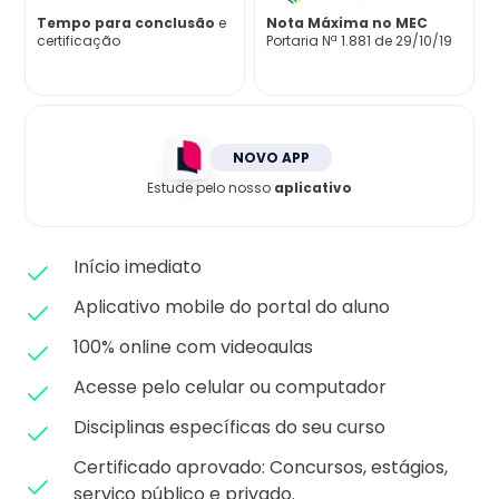
Matricule-se
Tempo para conclusão
e
Nota Máxima no MEC
certificação
Portaria Nª 1.881 de 29/10/19
NOVO APP
Estude pelo nosso
aplicativo
Início imediato
Aplicativo mobile do portal do aluno
100% online com videoaulas
Acesse pelo celular ou computador
Disciplinas específicas do seu curso
Certificado aprovado: C
oncursos, estágios,
serviço público e privado.