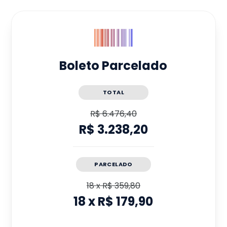
Boleto Parcelado
TOTAL
R$ 6.476,40
R$ 3.238,20
PARCELADO
18
x
R$ 359,80
18
x
R$ 179,90