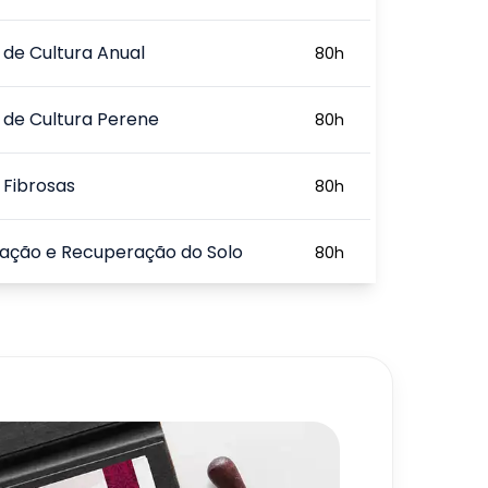
 de Cultura Anual
80
h
 de Cultura Perene
80
h
 Fibrosas
80
h
ação e Recuperação do Solo
80
h
e de Impactos Ambientais
80
h
720
h