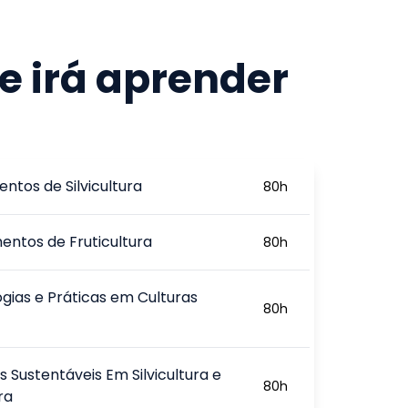
e irá aprender
ntos de Silvicultura
80
h
ntos de Fruticultura
80
h
gias e Práticas em Culturas
80
h
s Sustentáveis Em Silvicultura e
80
h
ra