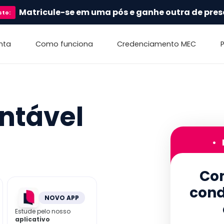
Matricule-se em uma pós e ganhe outra de pres
sto
:
nta
Como funciona
Credenciamento MEC
ntável
•
Con
cond
NOVO APP
Estude pelo nosso
aplicativo