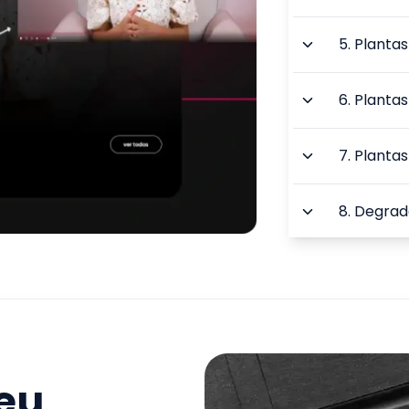
5
.
Plantas
6
.
Plantas
7
.
Plantas
8
.
Degrad
9
.
Control
TOTAL:
seu