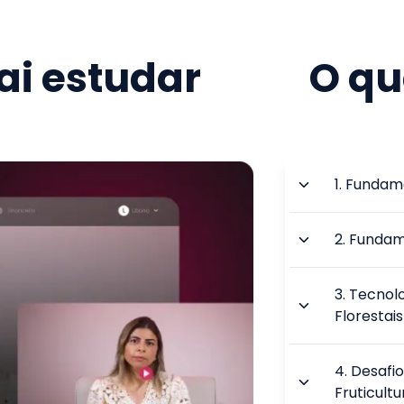
i estudar
O qu
1
.
Fundame
2
.
Fundame
3
.
Tecnolo
Florestais
4
.
Desafio
Fruticultu