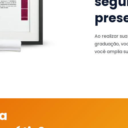
segu
pres
Ao realizar su
graduação, voc
você amplia su
 a