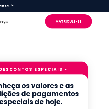
ente.
🎁
Preço
MATRICULE-SE
 DESCONTOS ESPECIAIS •
heça os valores e as
ições de pagamentos
especiais de hoje.