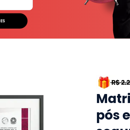
SES
Matr
pós 