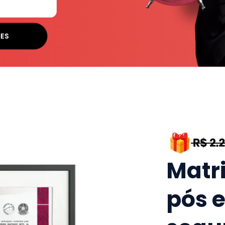
SES
Matr
pós 