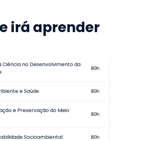
e irá aprender
a Ciência no Desenvolvimento da
80
h
e
mbiente e Saúde
80
h
ação e Preservação do Meio
80
h
e
abilidade Socioambiental
80
h