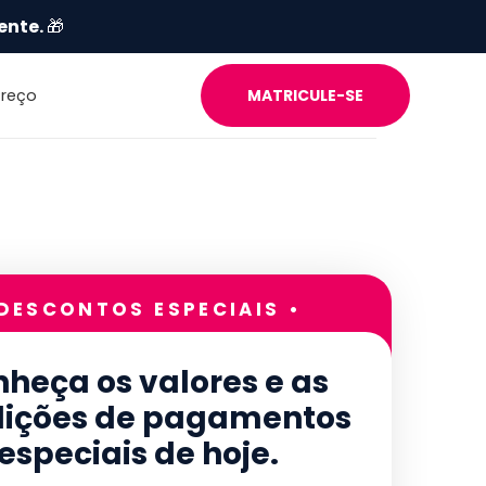
ente.
🎁
Preço
MATRICULE-SE
 DESCONTOS ESPECIAIS •
heça os valores e as
ições de pagamentos
especiais de hoje.