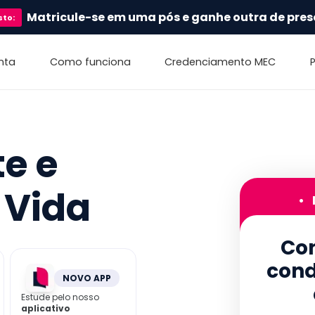
Matricule-se em uma pós e ganhe outra de pres
sto
:
nta
Como funciona
Credenciamento MEC
e e
 Vida
•
Con
cond
NOVO APP
Estude pelo nosso
aplicativo