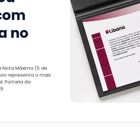
 com
a no
 a Nota Máxima (5 de
isso representa o mais
. Portaria da
9.