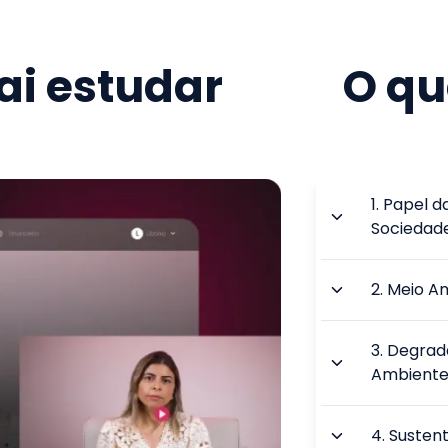
i estudar
O qu
1
.
Papel d
Sociedad
2
.
Meio A
3
.
Degrad
Ambient
4
.
Sustent