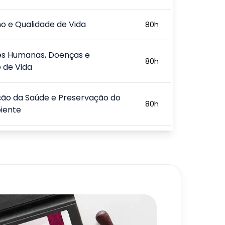
o e Qualidade de Vida
80
h
es Humanas, Doenças e
80
h
 de Vida
ão da Saúde e Preservação do
80
h
iente
e Segurança no Trabalho
80
h
, Programas e Gerenciamento
80
h
l
720
h