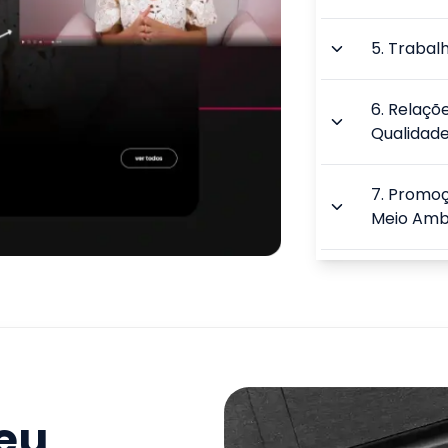
5
.
Trabalh
6
.
Relaçõ
Qualidade
7
.
Promoç
Meio Amb
8
.
Saúde 
9
.
Planos
Ambienta
TOTAL:
seu