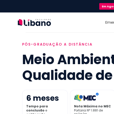
Em
Ago
Eme
PÓS-GRADUAÇÃO A DISTÂNCIA
Meio Ambient
Qualidade de
6
meses
Tempo para
Nota Máxima no MEC
conclusão
e
Portaria Nª 1.881 de