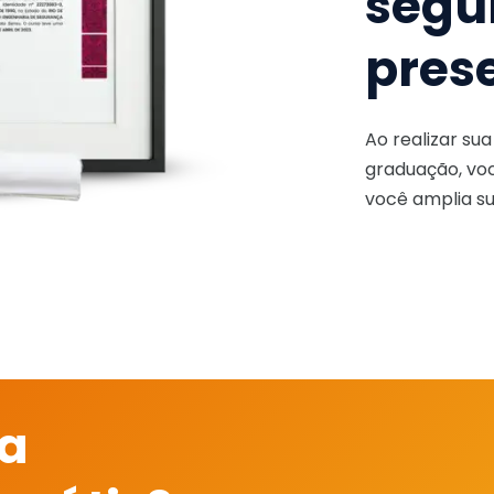
segu
pres
Ao realizar su
graduação, voc
você amplia su
 a