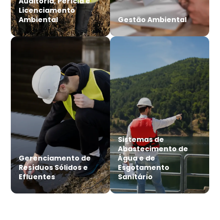
Auditoria, Perícia e
Licenciamento
Ambiental
Gestão Ambiental
Sistemas de
Abastecimento de
Gerenciamento de
Água e de
Resíduos Sólidos e
Esgotamento
Efluentes
Sanitário