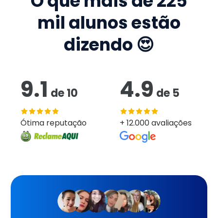
O que mais de
225
mil
alunos estão
dizendo 😍
9.1
4.9
de
10
de
5
Ótima reputação
+ 12.000 avaliações