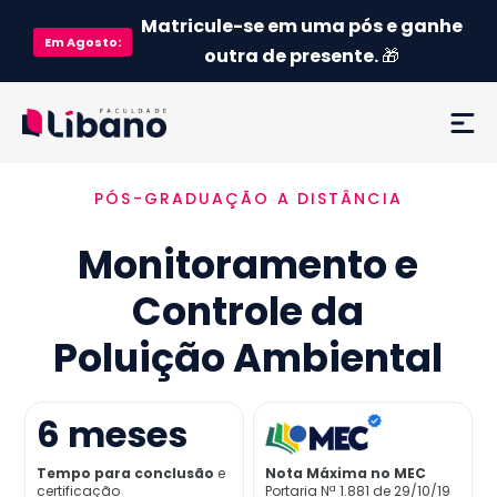
Matricule-se em uma pós e ganhe
Em
Agosto
:
outra de presente.
🎁
PÓS-GRADUAÇÃO A DISTÂNCIA
Ementa
Monitoramento e
Como funciona
Controle da
Credenciamento MEC
Poluição Ambiental
Preço
6
meses
Já sou aluno
Tempo para conclusão
e
Nota Máxima no MEC
certificação
Portaria Nª 1.881 de 29/10/19